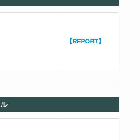
【REPORT】
ル