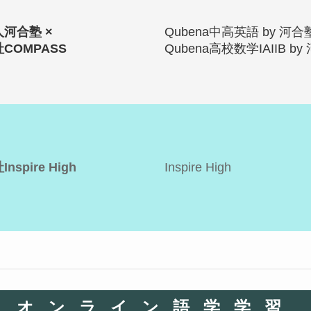
河合塾 ×
Qubena中高英語 by 河合
COMPASS
Qubena高校数学IAIIB b
spire High
Inspire High
オンライン語学学習