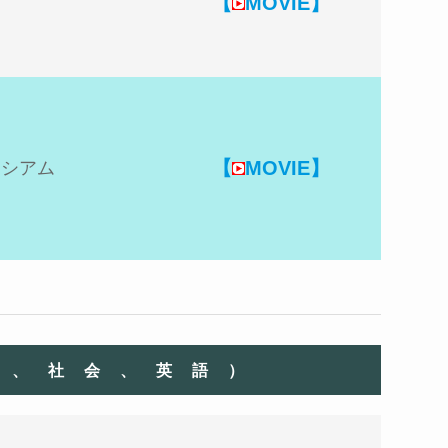
【
MOVIE】
【
MOVIE】
ーシアム
科、社会、英語）