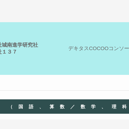
社城南進学研究社
デキタスCOCOOコンソ
社１３７
材
（国語、算数／数学、理