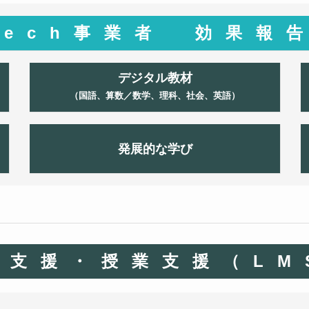
Tech事業者 効果報
デジタル教材
（国語、算数／数学、理科、社会、英語）
発展的な学び
習支援・授業支援（LM