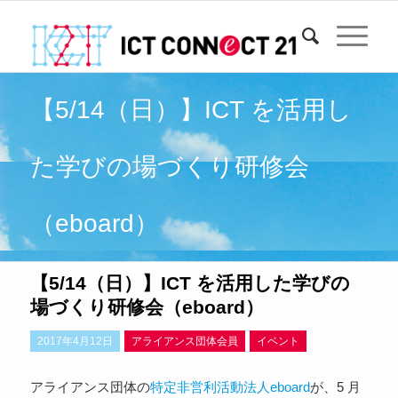
【5/14（日）】ICT を活用し
た学びの場づくり研修会
（eboard）
【5/14（日）】ICT を活用した学びの
場づくり研修会（eboard）
2017年4月12日
アライアンス団体会員
イベント
アライアンス団体の
特定非営利活動法人eboard
が、5 月