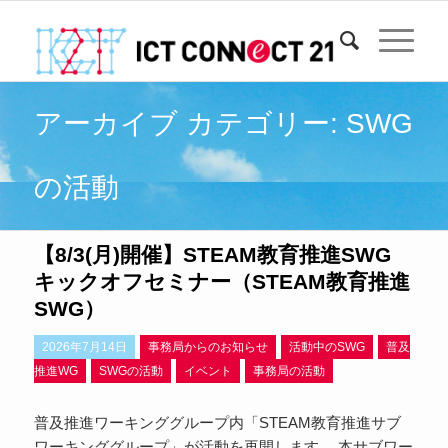
アーカイブ カテゴリー: SWG
の活動
【8/3(月)開催】STEAM教育推進SWG
キックオフセミナー（STEAM教育推進
SWG）
2026年7月14日
事務局からのお知らせ
活動中のSWG
普及
推進WG
SWGの活動
イベント
事務局の活動
普及推進ワーキンググループ内「STEAM教育推進サブ
ワーキンググループ」が活動を再開します。 本サブワー