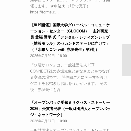
催します。 ★申込★（1分で完了）
https://forms.c…
【8/19開催】国際大学グローバル・コミュニケ
ーション・センター（GLOCOM）・主幹研究
員 豊福 晋平 氏「デジタル・シティズンシップ
（情報モラル）のセカンドステージに向けて」
（「水曜サロン with 赤堀先生」第9期）
2026年7月29日 - 18:00
オ
（
「水曜サロン」は、一般社団法人 ICT
CONNECT21の赤堀先生とみなさまとをつなげ
る交流の場です。 開催回ごとにテーマを設け、
ゲストをお招きしお話をうかがいます。 その
後、赤堀先生も含…
「オープンバッジ受領者サクセス・ストーリー
2026」受賞者発表（一般財団法人オープンバッ
ジ・ネットワーク）
2026年7月27日 - 10:00
一般財団法人オープンバッジ・ネットワークと