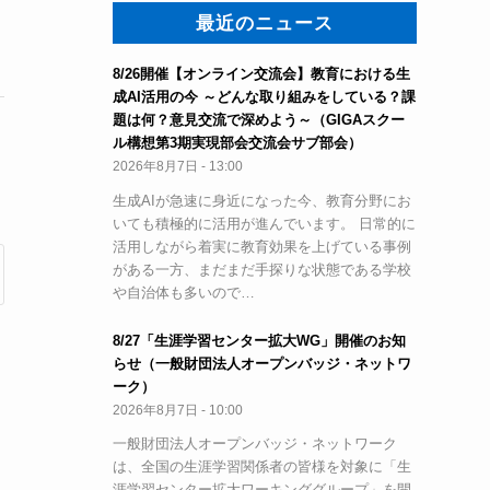
最近のニュース
8/26開催【オンライン交流会】教育における生
成AI活用の今 ～どんな取り組みをしている？課
題は何？意見交流で深めよう～（GIGAスクー
ル構想第3期実現部会交流会サブ部会）
2026年8月7日 - 13:00
生成AIが急速に身近になった今、教育分野にお
いても積極的に活用が進んでいます。 日常的に
活用しながら着実に教育効果を上げている事例
がある一方、まだまだ手探りな状態である学校
や自治体も多いので…
8/27「生涯学習センター拡大WG」開催のお知
らせ（一般財団法人オープンバッジ・ネットワ
ーク）
2026年8月7日 - 10:00
一般財団法人オープンバッジ・ネットワーク
は、全国の生涯学習関係者の皆様を対象に「生
涯学習センター拡大ワーキンググループ」を開