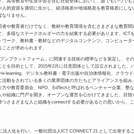
ず、高等教育や生涯学習を含む社会全体において、誰でもいつでも
や人的資源を適切に生かし、経済格差や地域格差を教育格差にしな
ばなりません。
習者や教育者だけでなく、教材や教育環境を含むさまざまな教育関
ど、多様なステークホルダーの力を結集する必要があります。ICT
トワーク、教科書・教材などのデジタルコンテンツ、コンピュータ
ることが求められます。
・教育オープンプラットフォーム」に関連する技術の標準などを策定し、そ
とを目的として、2015年2月に任意団体として設立されました。
-learning、デジタル教科書・電子出版や自治体情報化、クラ
に活動をされている多くの業界団体の方たちとアライアンスを組み
方や教育委員会、NPO、EdTechと呼ばれるベンチャー企業、
人や組織に門戸を開き、オープンな運営を心がけてきました。目指
つさまざまな人と組織をconnectする必要があるとの思いから
に法人化を行い、一般社団法人ICT CONNECT 21 として出発