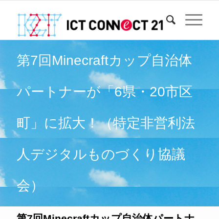
第7回Minecraftカップ自治体
パートナーが「6県・20市区
町」に拡大！（特定非営利法
人デジタルものづくり協議
会）
第7回Minecraftカップ自治体パートナ