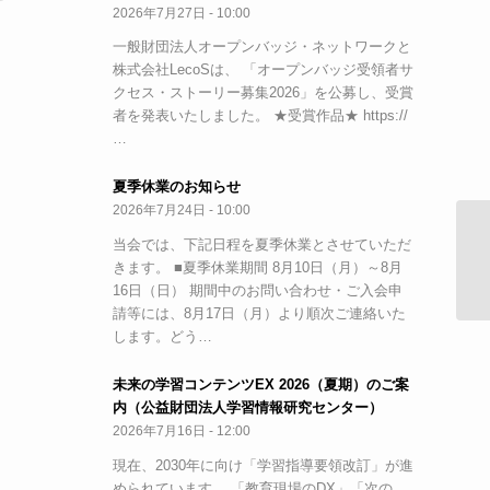
2026年7月27日 - 10:00
一般財団法人オープンバッジ・ネットワークと
株式会社LecoSは、 「オープンバッジ受領者サ
クセス・ストーリー募集2026」を公募し、受賞
者を発表いたしました。 ★受賞作品★ https://
…
夏季休業のお知らせ
2026年7月24日 - 10:00
当会では、下記日程を夏季休業とさせていただ
きます。 ■夏季休業期間 8月10日（月）～8月
16日（日） 期間中のお問い合わせ・ご入会申
請等には、8月17日（月）より順次ご連絡いた
します。どう…
未来の学習コンテンツEX 2026（夏期）のご案
内（公益財団法人学習情報研究センター）
2026年7月16日 - 12:00
現在、2030年に向け「学習指導要領改訂」が進
められています。 「教育現場のDX」「次の