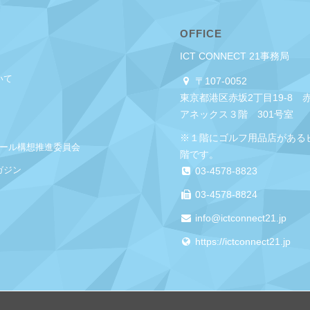
OFFICE
ICT CONNECT 21事務局
いて
〒107-0052
東京都港区赤坂2丁目19-8 
アネックス３階 301号室
※１階にゴルフ用品店がある
クール構想推進委員会
階です。
ガジン
03-4578-8823
03-4578-8824
info@ictconnect21.jp
https://ictconnect21.jp