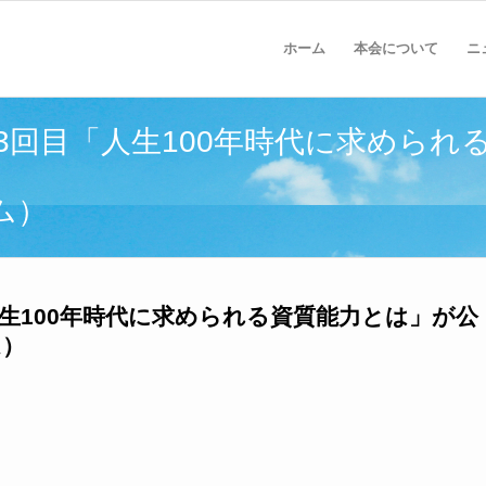
ホーム
本会について
ニ
第3回目「人生100年時代に求めら
ム）
人生100年時代に求められる資質能力とは」が公
ム）