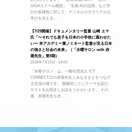
GIGAスクール構想」「生成 AIの活用」など学
びの多様性に対して、デジタルの力でリアルな
学びを支える…
【7/29開催】ドキュメンタリー監督 山崎 エマ
氏「〜それでも息子を日本の小学校に通わせた
い〜 米アカデミー賞ノミネート監督が見る日本
の強さと社会の未来」（「水曜サロン with 赤
堀先生」第9期）
2026年7月15日 - 18:00
「水曜サロン」は、一般社団法人 ICT
CONNECT21の赤堀先生とみなさまとをつなげ
る交流の場です。 開催回ごとにテーマを設け、
ゲストをお招きしお話をうかがいます。 その
後、赤堀先生も含…