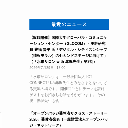
最近のニュース
【8/19開催】国際大学グローバル・コミュニケ
ーション・センター（GLOCOM）・主幹研究
員 豊福 晋平 氏「デジタル・シティズンシップ
（情報モラル）のセカンドステージに向けて」
（「水曜サロン with 赤堀先生」第9期）
2026年7月29日 - 18:00
「水曜サロン」は、一般社団法人 ICT
CONNECT21の赤堀先生とみなさまとをつなげ
る交流の場です。 開催回ごとにテーマを設け、
ゲストをお招きしお話をうかがいます。 その
後、赤堀先生も含…
「オープンバッジ受領者サクセス・ストーリー
2026」受賞者発表（一般財団法人オープンバッ
ジ・ネットワーク）