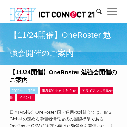
【11/24開催】OneRoster 勉
強会開催のご案内
【11/24開催】OneRoster 勉強会開催の
ご案内
2021年11月9日
事務局からのお知らせ
アライアンス団体会
員
イベント
日本IMS協会 OneRoster 国内適用検討部会では、IMS
Global の定める学習者情報交換の国際標準である
OneRoster CSV の実装へ向けた勉強会を開催いたしま