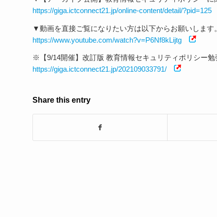
https://giga.ictconnect21.jp/online-content/detail/?pid=125
▼動画を直接ご覧になりたい方は以下からお願いします
https://www.youtube.com/watch?v=P6Nf8kLijtg
※【9/14開催】改訂版 教育情報セキュリティポリシー勉
https://giga.ictconnect21.jp/202109033791/
Share this entry