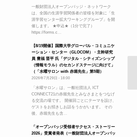
一般財団法人オープンバッジ・ネットワーク
は、全国の生涯学習関係者の皆様を対象に「生
涯学習センター拡大ワーキンググループ」を開
催します。 ★申込★（1分で完了）
https://forms.c…
【8/19開催】国際大学グローバル・コミュニケ
ーション・センター（GLOCOM）・主幹研究
員 豊福 晋平 氏「デジタル・シティズンシップ
（情報モラル）のセカンドステージに向けて」
【
（「水曜サロン with 赤堀先生」第9期）
会
2026年7月29日 - 18:00
「水曜サロン」は、一般社団法人 ICT
CONNECT21の赤堀先生とみなさまとをつなげ
る交流の場です。 開催回ごとにテーマを設け、
ゲストをお招きしお話をうかがいます。 その
後、赤堀先生も含…
「オープンバッジ受領者サクセス・ストーリー
2026」受賞者発表（一般財団法人オープンバッ