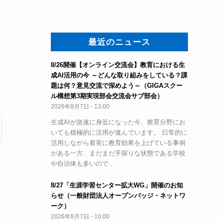
最近のニュース
8/26開催【オンライン交流会】教育における生
成AI活用の今 ～どんな取り組みをしている？課
題は何？意見交流で深めよう～（GIGAスクー
ル構想第3期実現部会交流会サブ部会）
2026年8月7日 - 13:00
生成AIが急速に身近になった今、教育分野にお
いても積極的に活用が進んでいます。 日常的に
活用しながら着実に教育効果を上げている事例
がある一方、まだまだ手探りな状態である学校
や自治体も多いので…
8/27「生涯学習センター拡大WG」開催のお知
らせ（一般財団法人オープンバッジ・ネットワ
ーク）
2026年8月7日 - 10:00