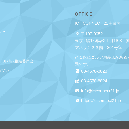
OFFICE
ICT CONNECT 21事務局
いて
〒107-0052
東京都港区赤坂2丁目19-8 
アネックス３階 301号室
※１階にゴルフ用品店がある
クール構想推進委員会
階です。
ガジン
03-4578-8823
03-4578-8824
info@ictconnect21.jp
https://ictconnect21.jp