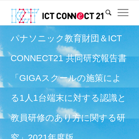
パナソニック教育財団＆ICT
CONNECT21 共同研究報告書
「GIGAスクールの施策によ
る1人1台端末に対する認識と
教員研修のあり方に関する研
究」2021年度版