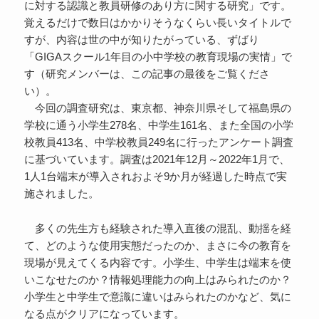
に対する認識と教員研修のあり方に関する研究」です。
覚えるだけで数日はかかりそうなくらい長いタイトルで
すが、内容は世の中が知りたがっている、ずばり
「GIGAスクール1年目の小中学校の教育現場の実情」で
す（研究メンバーは、この記事の最後をご覧くださ
い）。
今回の調査研究は、東京都、神奈川県そして福島県の
学校に通う小学生278名、中学生161名、また全国の小学
校教員413名、中学校教員249名に行ったアンケート調査
に基づいています。調査は2021年12月～2022年1月で、
1人1台端末が導入されおよそ9か月が経過した時点で実
施されました。
多くの先生方も経験された導入直後の混乱、動揺を経
て、どのような使用実態だったのか、まさに今の教育を
現場が見えてくる内容です。小学生、中学生は端末を使
いこなせたのか？情報処理能力の向上はみられたのか？
小学生と中学生で意識に違いはみられたのかなど、気に
なる点がクリアになっています。