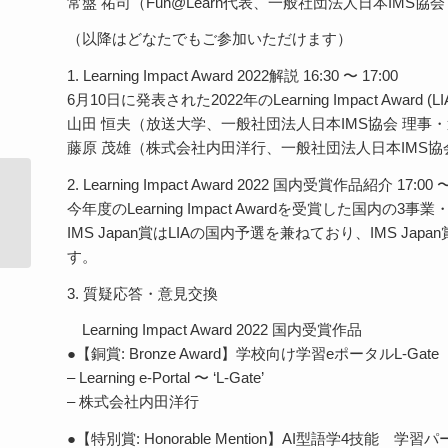
常盤 祐司（Fun@Learn代表、一般社団法人日本IMS協
（以降はどなたでもご参加いただけます）
1. Learning Impact Award 2022解説 16:30 〜 17:00
6月10日に発表された2022年のLearning Impact 
山田 恒夫（放送大学、一般社団法人日本IMS協会 理事
藤原 茂雄（株式会社内田洋行、一般社団法人日本IMS協
2. Learning Impact Award 2022 国内受賞作品紹介 17:00 〜
EDIX2022ミニセミナーアーカイブ動
今年度のLearning Impact Awardを受賞した国内の
画公開開始！（GIGAスク...
IMS Japan賞はLIAの国内予選を兼ねており、IMS 
す。
3. 質疑応答・意見交換
Learning Impact Award 2022 国内受賞作品
●【銅賞: Bronze Award】学校向け学習eポータルL-Ga
– Learning e-Portal 〜 ‘L-Gate’
– 株式会社内田洋行
●【特別賞: Honorable Mention】AI型語学4技能 