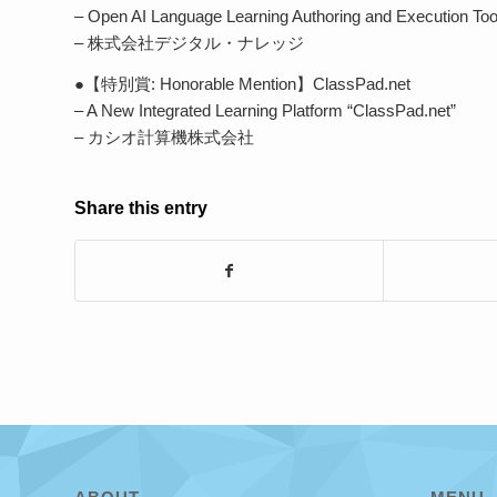
– Open AI Language Learning Authoring and Execution Too
– 株式会社デジタル・ナレッジ
●【特別賞: Honorable Mention】ClassPad.net
– A New Integrated Learning Platform “ClassPad.net”
– カシオ計算機株式会社
Share this entry