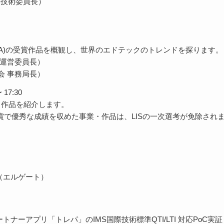
会 技術委員長）
Award (LIA)の受賞作品を概観し、世界のエドテックのトレンドを探ります。
・運営委員長）
会 事務局長）
 17:30
3事業・作品を紹介します。
Japan賞で優秀な成績を収めた事業・作品は、LISの一次選考が免除され
te（エルゲート）
学習パートナーアプリ「トレパ」のIMS国際技術標準QTI/LTI 対応PoC実証