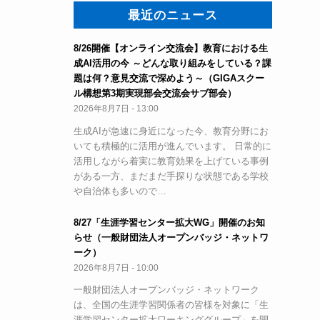
最近のニュース
8/26開催【オンライン交流会】教育における生
成AI活用の今 ～どんな取り組みをしている？課
題は何？意見交流で深めよう～（GIGAスクー
ル構想第3期実現部会交流会サブ部会）
2026年8月7日 - 13:00
生成AIが急速に身近になった今、教育分野にお
いても積極的に活用が進んでいます。 日常的に
活用しながら着実に教育効果を上げている事例
がある一方、まだまだ手探りな状態である学校
や自治体も多いので…
8/27「生涯学習センター拡大WG」開催のお知
らせ（一般財団法人オープンバッジ・ネットワ
ーク）
2026年8月7日 - 10:00
一般財団法人オープンバッジ・ネットワーク
は、全国の生涯学習関係者の皆様を対象に「生
涯学習センター拡大ワーキンググループ」を開