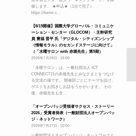
催します。 ★申込★（1分で完了）
https://forms.c…
【8/19開催】国際大学グローバル・コミュニケ
ーション・センター（GLOCOM）・主幹研究
員 豊福 晋平 氏「デジタル・シティズンシップ
（情報モラル）のセカンドステージに向けて」
（「水曜サロン with 赤堀先生」第9期）
2026年7月29日 - 18:00
（
「水曜サロン」は、一般社団法人 ICT
先
ま
CONNECT21の赤堀先生とみなさまとをつなげ
る交流の場です。 開催回ごとにテーマを設け、
ゲストをお招きしお話をうかがいます。 その
後、赤堀先生も含…
「オープンバッジ受領者サクセス・ストーリー
2026」受賞者発表（一般財団法人オープンバッ
ジ・ネットワーク）
2026年7月27日 - 10:00
一般財団法人オープンバッジ・ネットワークと