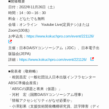
■開催概要
日付：2022年11月26日（土）
時間：14：00～16：30
料金：どなたでも無料
会場：オンライン Youtube Live(定員ナシ)または
Zoom(100名)
お申込先：
https://www.kokuchpro.com/event/221126/
主催：日本DAISYコンソーシアム（JDC）、日本電子出
版協会(JEPA)
詳細：
https://www.kokuchpro.com/event/221126/
————————————————————————–
■発表者（敬称略）
・相賀昌宏（一般社団法人日本出版インフラセンター
ABSC準備会座長）
「ABSCの課題と将来（仮題）」
・河村 宏（国際DAISYコンソーシアム理事）
「情報アクセシビリティがなぜ必要か」
・小澤彩果（支援技術開発機構研究員、読字障害（ディ