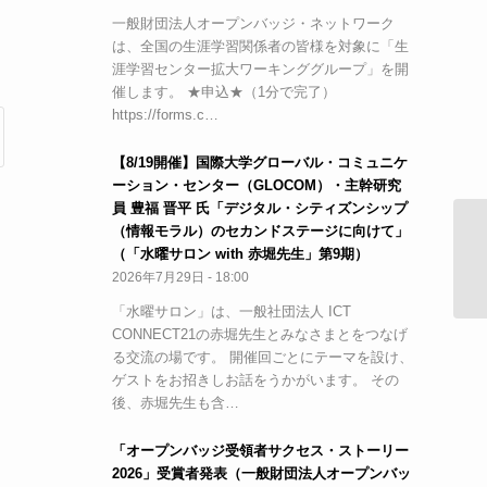
一般財団法人オープンバッジ・ネットワーク
は、全国の生涯学習関係者の皆様を対象に「生
涯学習センター拡大ワーキンググループ」を開
催します。 ★申込★（1分で完了）
https://forms.c…
【8/19開催】国際大学グローバル・コミュニケ
ーション・センター（GLOCOM）・主幹研究
員 豊福 晋平 氏「デジタル・シティズンシップ
（情報モラル）のセカンドステージに向けて」
（「水曜サロン with 赤堀先生」第9期）
2026年7月29日 - 18:00
「水曜サロン」は、一般社団法人 ICT
CONNECT21の赤堀先生とみなさまとをつなげ
る交流の場です。 開催回ごとにテーマを設け、
ゲストをお招きしお話をうかがいます。 その
後、赤堀先生も含…
「オープンバッジ受領者サクセス・ストーリー
2026」受賞者発表（一般財団法人オープンバッ