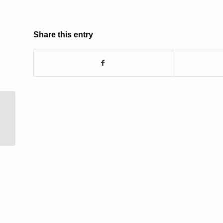
Share this entry
6月29日(木)＜【経産省
主催】未来の教室キャ
ラバンin Yama...