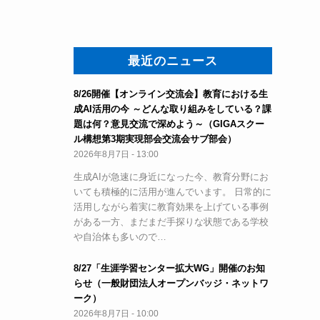
最近のニュース
8/26開催【オンライン交流会】教育における生
成AI活用の今 ～どんな取り組みをしている？課
題は何？意見交流で深めよう～（GIGAスクー
ル構想第3期実現部会交流会サブ部会）
2026年8月7日 - 13:00
生成AIが急速に身近になった今、教育分野にお
いても積極的に活用が進んでいます。 日常的に
活用しながら着実に教育効果を上げている事例
がある一方、まだまだ手探りな状態である学校
や自治体も多いので…
8/27「生涯学習センター拡大WG」開催のお知
らせ（一般財団法人オープンバッジ・ネットワ
ーク）
2026年8月7日 - 10:00