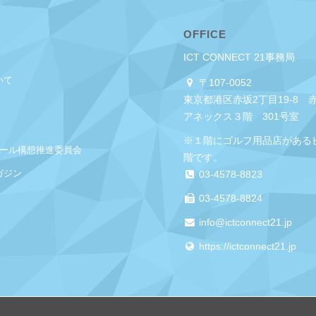
OFFICE
ICT CONNECT 21事務局
いて
〒107-0052
東京都港区赤坂2丁目19-8 
アネックス３階 301号室
※１階にゴルフ用品店がある
クール構想推進委員会
階です。
ガジン
03-4578-8823
03-4578-8824
info@ictconnect21.jp
https://ictconnect21.jp