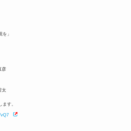
現を」
直彦
雷太
します。
sVvQ7