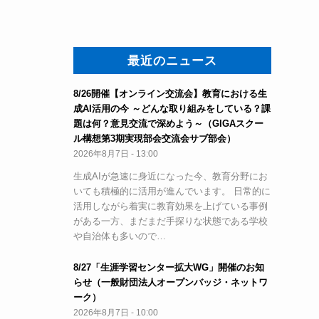
最近のニュース
8/26開催【オンライン交流会】教育における生
成AI活用の今 ～どんな取り組みをしている？課
題は何？意見交流で深めよう～（GIGAスクー
ル構想第3期実現部会交流会サブ部会）
2026年8月7日 - 13:00
生成AIが急速に身近になった今、教育分野にお
いても積極的に活用が進んでいます。 日常的に
活用しながら着実に教育効果を上げている事例
がある一方、まだまだ手探りな状態である学校
や自治体も多いので…
8/27「生涯学習センター拡大WG」開催のお知
らせ（一般財団法人オープンバッジ・ネットワ
ーク）
2026年8月7日 - 10:00