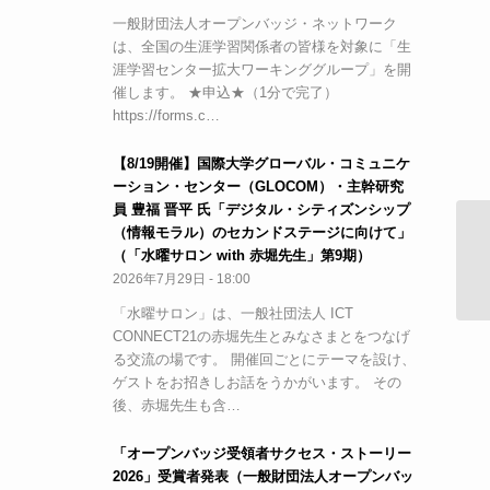
一般財団法人オープンバッジ・ネットワーク
は、全国の生涯学習関係者の皆様を対象に「生
涯学習センター拡大ワーキンググループ」を開
催します。 ★申込★（1分で完了）
https://forms.c…
【8/19開催】国際大学グローバル・コミュニケ
ーション・センター（GLOCOM）・主幹研究
員 豊福 晋平 氏「デジタル・シティズンシップ
（情報モラル）のセカンドステージに向けて」
（「水曜サロン with 赤堀先生」第9期）
2026年7月29日 - 18:00
「水曜サロン」は、一般社団法人 ICT
CONNECT21の赤堀先生とみなさまとをつなげ
る交流の場です。 開催回ごとにテーマを設け、
ゲストをお招きしお話をうかがいます。 その
後、赤堀先生も含…
「オープンバッジ受領者サクセス・ストーリー
2026」受賞者発表（一般財団法人オープンバッ