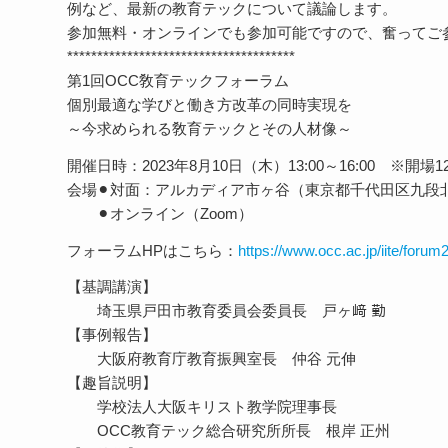
例など、最新の教育テックについて議論します。
参加無料・オンラインでも参加可能ですので、奮ってご
**************************************
第1回OCC敎育テックフォーラム
個別最適な学びと働き方改革の同時実現を
～今求められる敎育テックとその人材像～
開催日時：2023年8月10日（木）13:00～16:00 ※開場12
会場⚫︎対面：アルカディア市ヶ谷（東京都千代田区九段北4-
⚫︎オンライン（Zoom）
フォーラムHPはこちら：
https://www.occ.ac.jp/iite/forum
【基調講演】
埼玉県戸田市教育委員会委員長 戸ヶ﨑 勤
【事例報告】
大阪府教育庁教育振興室長 仲谷 元伸
【趣旨説明】
学校法人大阪キリスト教学院理事長
OCC教育テック総合研究所所長 根岸 正州