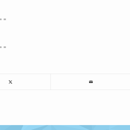
＝＝
＝＝