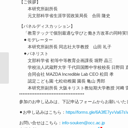
【ご挨拶】
本研究所副所長
元文部科学省生涯学習政策局長 合田 隆史
【パネルディスカッション】
「教育テックで個別最適な学びと働き方改革の同時実
⚫︎モデレーター
本研究所副所長 同志社大学教授 山田 礼子
⚫︎パネリスト
文部科学省 初等中等教育企画課長 堀野 晶三
赤堀会長が登壇！7月27日【福岡会
学校法人武蔵野大学 千代田国際中学校校長 日野田 
場】教育と研究のDXフ�...
合同会社 MAZDA Incredible Lab CEO 松田 孝
認定こども園 七松幼稚園 園長 亀山 秀郎
本研究所副所長 大阪キリスト教短期大学教授 河﨑 
**************************************
参加のお申し込みは、下記申込フォームからお願いいた
⚫︎お申し込みはこちら：
https//forms.gle/6A3fE7yvVa67
お問い合せはこちら：
info-souken@occ.ac.jp