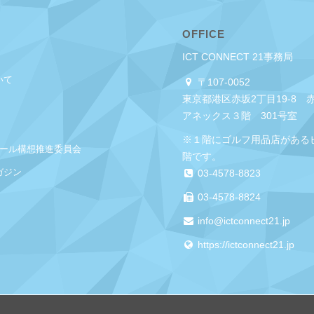
OFFICE
ICT CONNECT 21事務局
いて
〒107-0052
東京都港区赤坂2丁目19-8 
アネックス３階 301号室
※１階にゴルフ用品店がある
クール構想推進委員会
階です。
ガジン
03-4578-8823
03-4578-8824
info@ictconnect21.jp
https://ictconnect21.jp