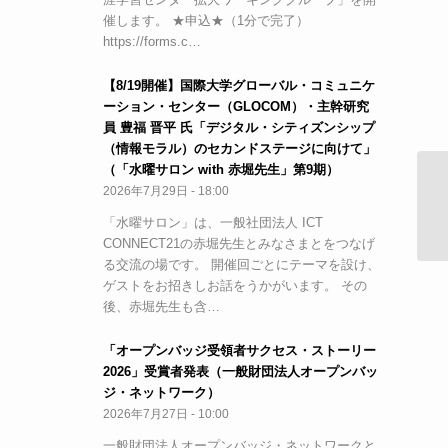
催します。 ★申込★（1分で完了）
https://forms.c…
【8/19開催】国際大学グローバル・コミュニケ
ーション・センター（GLOCOM）・主幹研究
員 豊福 晋平 氏「デジタル・シティズンシップ
（情報モラル）のセカンドステージに向けて」
（「水曜サロン with 赤堀先生」第9期）
学
2026年7月29日 - 18:00
者
8
「水曜サロン」は、一般社団法人 ICT
2
CONNECT21の赤堀先生とみなさまとをつなげ
る交流の場です。 開催回ごとにテーマを設け、
ゲストをお招きしお話をうかがいます。 その
後、赤堀先生も含…
「オープンバッジ受領者サクセス・ストーリー
2026」受賞者発表（一般財団法人オープンバッ
ジ・ネットワーク）
2026年7月27日 - 10:00
一般財団法人オープンバッジ・ネットワークと