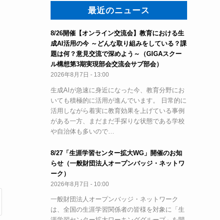
最近のニュース
8/26開催【オンライン交流会】教育における生
成AI活用の今 ～どんな取り組みをしている？課
題は何？意見交流で深めよう～（GIGAスクー
ル構想第3期実現部会交流会サブ部会）
2026年8月7日 - 13:00
生成AIが急速に身近になった今、教育分野にお
いても積極的に活用が進んでいます。 日常的に
活用しながら着実に教育効果を上げている事例
がある一方、まだまだ手探りな状態である学校
や自治体も多いので…
8/27「生涯学習センター拡大WG」開催のお知
らせ（一般財団法人オープンバッジ・ネットワ
ーク）
2026年8月7日 - 10:00
一般財団法人オープンバッジ・ネットワーク
は、全国の生涯学習関係者の皆様を対象に「生
涯学習センター拡大ワーキンググループ」を開