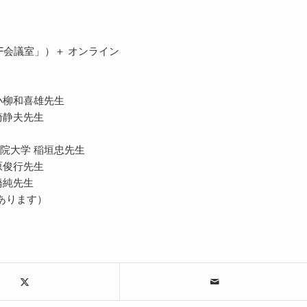
～
F会議室」）＋ オンライン
小柳和喜雄先生
崎静夫先生
学院大学 稲垣忠先生
原俊行先生
橋純先生
あります）