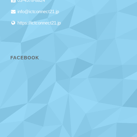
03-4578-8824
info@ictconnect21.jp
https://ictconnect21.jp
FACEBOOK