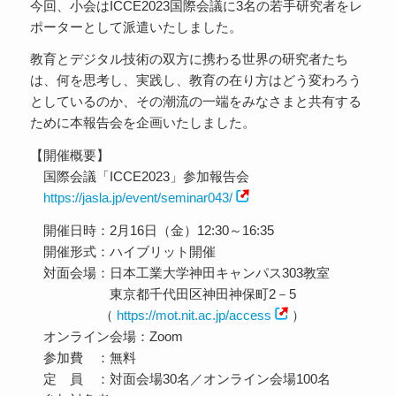
今回、小会はICCE2023国際会議に3名の若手研究者をレ
ポーターとして派遣いたしました。
教育とデジタル技術の双方に携わる世界の研究者たち
は、何を思考し、実践し、教育の在り方はどう変わろう
としているのか、その潮流の一端をみなさまと共有する
ために本報告会を企画いたしました。
【開催概要】
国際会議「ICCE2023」参加報告会
https://jasla.jp/event/seminar043/
開催日時：2月16日（金）12:30～16:35
開催形式：ハイブリット開催
対面会場：日本工業大学神田キャンパス303教室
東京都千代田区神田神保町2－5
（
https://mot.nit.ac.jp/access
）
オンライン会場：Zoom
参加費 ：無料
定 員 ：対面会場30名／オンライン会場100名