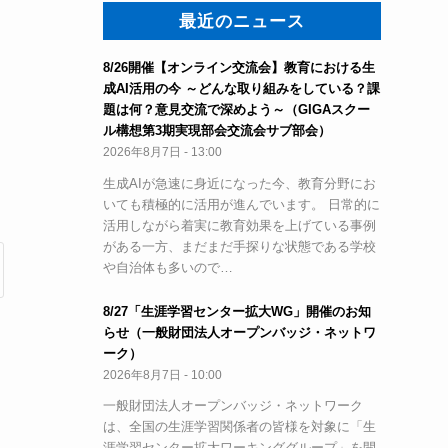
最近のニュース
8/26開催【オンライン交流会】教育における生
成AI活用の今 ～どんな取り組みをしている？課
題は何？意見交流で深めよう～（GIGAスクー
ル構想第3期実現部会交流会サブ部会）
2026年8月7日 - 13:00
生成AIが急速に身近になった今、教育分野にお
いても積極的に活用が進んでいます。 日常的に
活用しながら着実に教育効果を上げている事例
がある一方、まだまだ手探りな状態である学校
や自治体も多いので…
8/27「生涯学習センター拡大WG」開催のお知
らせ（一般財団法人オープンバッジ・ネットワ
ーク）
2026年8月7日 - 10:00
一般財団法人オープンバッジ・ネットワーク
は、全国の生涯学習関係者の皆様を対象に「生
涯学習センター拡大ワーキンググループ」を開