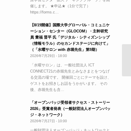
催します。 ★申込★（1分で完了）
https://forms.c…
【8/19開催】国際大学グローバル・コミュニケ
ーション・センター（GLOCOM）・主幹研究
員 豊福 晋平 氏「デジタル・シティズンシップ
（情報モラル）のセカンドステージに向けて」
（「水曜サロン with 赤堀先生」第9期）
2026年7月29日 - 18:00
3
分
「水曜サロン」は、一般社団法人 ICT
CONNECT21の赤堀先生とみなさまとをつなげ
る交流の場です。 開催回ごとにテーマを設け、
ゲストをお招きしお話をうかがいます。 その
後、赤堀先生も含…
「オープンバッジ受領者サクセス・ストーリー
2026」受賞者発表（一般財団法人オープンバッ
ジ・ネットワーク）
2026年7月27日 - 10:00
一般財団法人オープンバッジ・ネットワークと