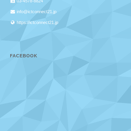
03-4578-8824
info@ictconnect21.jp
https://ictconnect21.jp
FACEBOOK