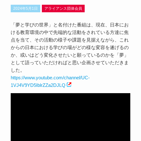
2024年5月1日
アライアンス団体会員
「夢と学びの世界」と名付けた番組は、現在、日本にお
ける教育環境の中で先端的な活動をされている方達に焦
点を当て、その活動の様子や課題を見据えながら、これ
からの日本における学びの場がどの様な変容を遂げるの
か、或いはどう変化させたいと願っているのかを「夢」
として語っていただければと思い企画させていただきま
した。
https://www.youtube.com/channel/UC-
1VJ4V9YD5IblrZZa2DJLQ