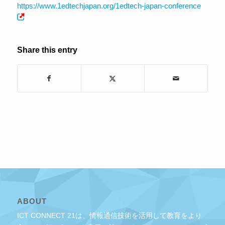
https://www.1edtechjapan.org/1edtech-japan-conference
Share this entry
ABOUT
ICT CONNECT 21は、情報通信技術を活用して教育をより