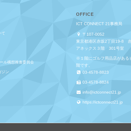
OFFICE
ICT CONNECT 21事務局
いて
〒107-0052
東京都港区赤坂2丁目19-8 
アネックス３階 301号室
※１階にゴルフ用品店がある
クール構想推進委員会
階です。
ガジン
03-4578-8823
03-4578-8824
info@ictconnect21.jp
https://ictconnect21.jp