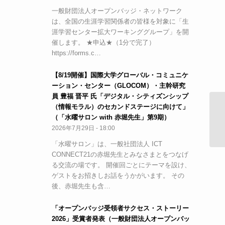
一般財団法人オープンバッジ・ネットワーク
は、全国の生涯学習関係者の皆様を対象に「生
涯学習センター拡大ワーキンググループ」を開
催します。 ★申込★（1分で完了）
https://forms.c…
【8/19開催】国際大学グローバル・コミュニケ
ーション・センター（GLOCOM）・主幹研究
員 豊福 晋平 氏「デジタル・シティズンシップ
（情報モラル）のセカンドステージに向けて」
【
（「水曜サロン with 赤堀先生」第9期）
Ed
2026年7月29日 - 18:00
20
「水曜サロン」は、一般社団法人 ICT
CONNECT21の赤堀先生とみなさまとをつなげ
る交流の場です。 開催回ごとにテーマを設け、
ゲストをお招きしお話をうかがいます。 その
後、赤堀先生も含…
「オープンバッジ受領者サクセス・ストーリー
2026」受賞者発表（一般財団法人オープンバッ