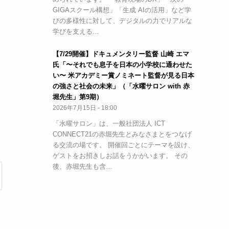
GIGAスクール構想」「生成 AIの活用」など学
びの多様性に対して、デジタルの力でリアルな
学びを支える…
【7/29開催】ドキュメンタリー監督 山崎 エマ
氏「〜それでも息子を日本の小学校に通わせた
い〜 米アカデミー賞ノミネート監督が見る日本
の強さと社会の未来」（「水曜サロン with 赤
堀先生」第9期）
2026年7月15日 - 18:00
「水曜サロン」は、一般社団法人 ICT
CONNECT21の赤堀先生とみなさまとをつなげ
る交流の場です。 開催回ごとにテーマを設け、
ゲストをお招きしお話をうかがいます。 その
後、赤堀先生も含…