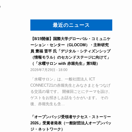
の
最近のニュース
【8/19開催】国際大学グローバル・コミュニケ
ーション・センター（GLOCOM）・主幹研究
員 豊福 晋平 氏「デジタル・シティズンシップ
（情報モラル）のセカンドステージに向けて」
（「水曜サロン with 赤堀先生」第9期）
2026年7月29日 - 18:00
「水曜サロン」は、一般社団法人 ICT
CONNECT21の赤堀先生とみなさまとをつなげ
る交流の場です。 開催回ごとにテーマを設け、
ゲストをお招きしお話をうかがいます。 その
後、赤堀先生も含…
「オープンバッジ受領者サクセス・ストーリー
2026」受賞者発表（一般財団法人オープンバッ
ジ・ネットワーク）