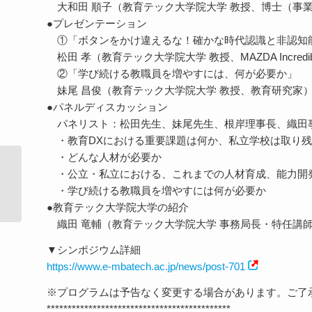
大和田 順子（教育テック大学院大学 教授、博士（事
●プレゼンテーション
①「ボタンをかけ違えるな！確かな時代認識と非認知
松田 孝（教育テック大学院大学 教授、MAZDA Incredible
②「学び続ける教職員を増やすには、何が必要か」
妹尾 昌俊（教育テック大学院大学 教授、教育研究家
●パネルディスカッション
パネリスト：松田先生、妹尾先生、根岸理事長、織田
・教育DXにおける重要課題は何か、私立学校は取り残
・どんな人材が必要か
・公立・私立における、これまでの人材育成、能力開
【2/8（土）開催】オンラインシンポ
・学び続ける教職員を増やすには何が必要か
ジウム「教育ＤＸの...
●教育テック大学院大学の紹介
織田 竜輔（教育テック大学院大学 事務局長・特任講
▼シンポジウム詳細
https://www.e-mbatech.ac.jp/news/post-701
※プログラムは予告なく変更する場合があります。ご了
********************************************