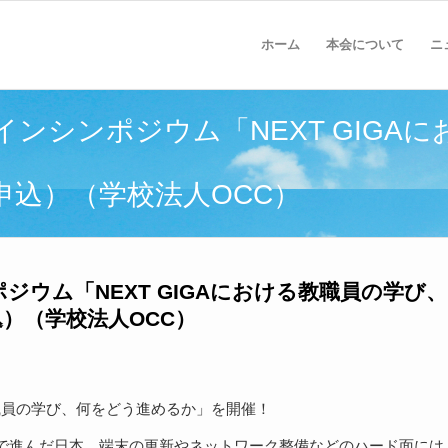
ホーム
本会について
ニ
インシンポジウム「NEXT GIGA
申込）（学校法人OCC）
ジウム「NEXT GIGAにおける教職員の学び、
）（学校法人OCC）
教職員の学び、何をどう進めるか」を開催！
で進んだ日本。端末の更新やネットワーク整備などのハード面には