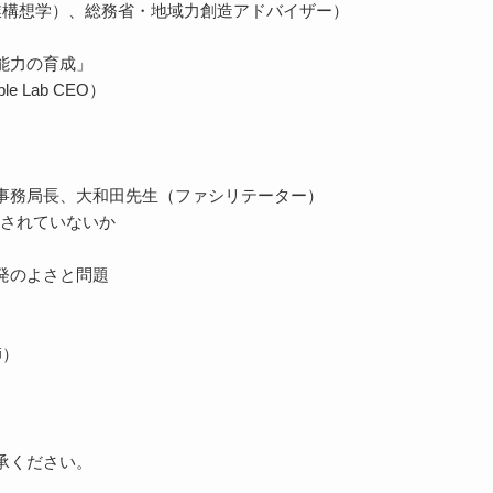
業構想学）、総務省・地域力創造アドバイザー）
能力の育成」
 Lab CEO）
）
事務局長、大和田先生（ファシリテーター）
されていないか
発のよさと問題
師）
承ください。