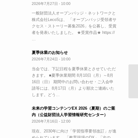
2026年7月27日 - 10:00
一般財団法人オープンバッジ・ネットワークと
株式会社LecoSは、 「オープンバッジ受領者サ
クセス・ストーリー募集2026」を公募し、受賞
者を発表いたしました。 ★受賞作品★ https://
…
夏季休業のお知らせ
2026年7月24日 - 10:00
当会では、下記日程を夏季休業とさせていただ
きます。 ■夏季休業期間 8月10日（月）～8月
【
16日（日） 期間中のお問い合わせ・ご入会申
セ
請等には、8月17日（月）より順次ご連絡いた
します。どう…
未来の学習コンテンツEX 2026（夏期）のご案
内（公益財団法人学習情報研究センター）
2026年7月16日 - 12:00
現在、2030年に向け「学習指導要領改訂」が進
められています。 「教育現場のDX」「次の