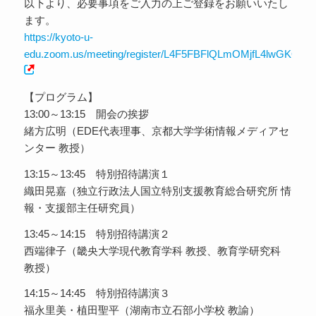
以下より、必要事項をご入力の上ご登録をお願いいたし
ます。
https://kyoto-u-
edu.zoom.us/meeting/register/L4F5FBFlQLmOMjfL4lwGKQ#/reg
【プログラム】
13:00～13:15 開会の挨拶
緒方広明（EDE代表理事、京都大学学術情報メディアセ
ンター 教授）
13:15～13:45 特別招待講演１
織田晃嘉（独立行政法人国立特別支援教育総合研究所 情
報・支援部主任研究員）
13:45～14:15 特別招待講演２
西端律子（畿央大学現代教育学科 教授、教育学研究科
教授）
14:15～14:45 特別招待講演３
福永里美・植田聖平（湖南市立石部小学校 教諭）