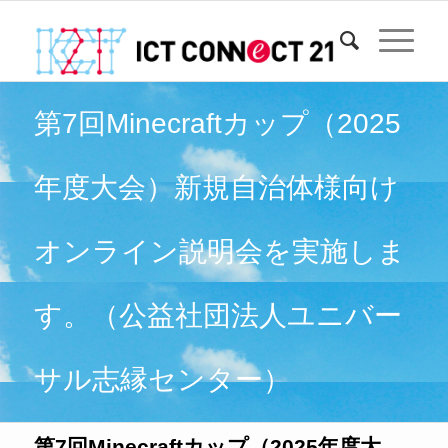
第7回Minecraftカップ（2025
年度大会）新規自治体様向け
オンライン説明会を実施しま
す。（公益社団法人ユニバー
サル志縁センター）
第7回Minecraftカップ（2025年度大