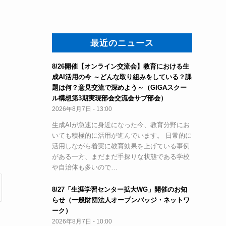
最近のニュース
8/26開催【オンライン交流会】教育における生
成AI活用の今 ～どんな取り組みをしている？課
題は何？意見交流で深めよう～（GIGAスクー
ル構想第3期実現部会交流会サブ部会）
2026年8月7日 - 13:00
生成AIが急速に身近になった今、教育分野にお
いても積極的に活用が進んでいます。 日常的に
活用しながら着実に教育効果を上げている事例
がある一方、まだまだ手探りな状態である学校
や自治体も多いので…
8/27「生涯学習センター拡大WG」開催のお知
らせ（一般財団法人オープンバッジ・ネットワ
ーク）
2026年8月7日 - 10:00