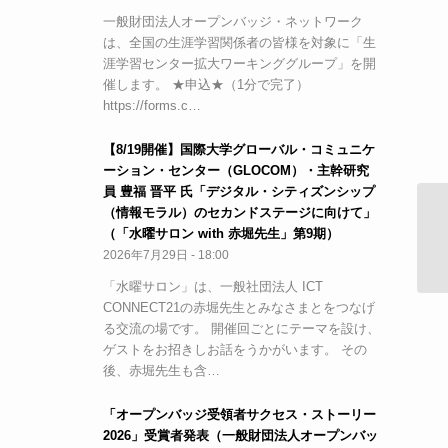
一般財団法人オープンバッジ・ネットワーク
は、全国の生涯学習関係者の皆様を対象に「生
涯学習センター拡大ワーキンググループ」を開
催します。 ★申込★（1分で完了）
https://forms.c…
【8/19開催】国際大学グローバル・コミュニケ
ーション・センター（GLOCOM）・主幹研究
員 豊福 晋平 氏「デジタル・シティズンシップ
（情報モラル）のセカンドステージに向けて」
【
（「水曜サロン with 赤堀先生」第9期）
学
2026年7月29日 - 18:00
「水曜サロン」は、一般社団法人 ICT
CONNECT21の赤堀先生とみなさまとをつなげ
る交流の場です。 開催回ごとにテーマを設け、
ゲストをお招きしお話をうかがいます。 その
後、赤堀先生も含…
「オープンバッジ受領者サクセス・ストーリー
2026」受賞者発表（一般財団法人オープンバッ