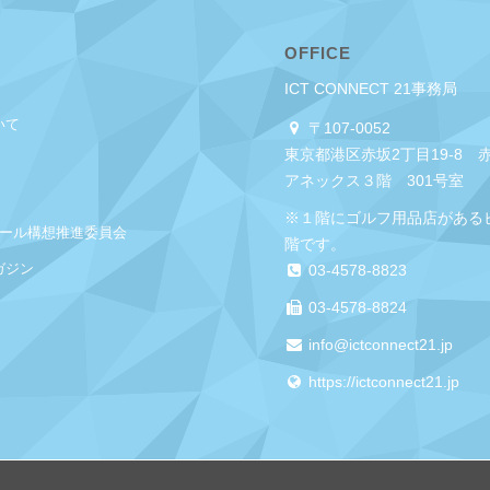
OFFICE
ICT CONNECT 21事務局
いて
〒107-0052
東京都港区赤坂2丁目19-8 
アネックス３階 301号室
※１階にゴルフ用品店がある
クール構想推進委員会
階です。
ガジン
03-4578-8823
03-4578-8824
info@ictconnect21.jp
https://ictconnect21.jp