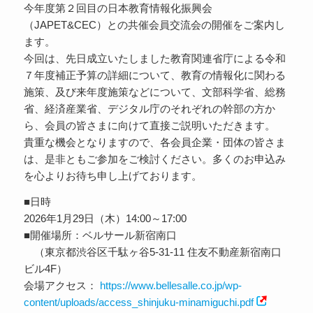
今年度第２回目の日本教育情報化振興会
（JAPET&CEC）との共催会員交流会の開催をご案内し
ます。
今回は、先日成立いたしました教育関連省庁による令和
７年度補正予算の詳細について、教育の情報化に関わる
施策、及び来年度施策などについて、文部科学省、総務
省、経済産業省、デジタル庁のそれぞれの幹部の方か
ら、会員の皆さまに向けて直接ご説明いただきます。
貴重な機会となりますので、各会員企業・団体の皆さま
は、是非ともご参加をご検討ください。多くのお申込み
を心よりお待ち申し上げております。
■日時
2026年1月29日（木）14:00～17:00
■開催場所：ベルサール新宿南口
（東京都渋谷区千駄ヶ谷5-31-11 住友不動産新宿南口
ビル4F）
会場アクセス：
https://www.bellesalle.co.jp/wp-
content/uploads/access_shinjuku-minamiguchi.pdf