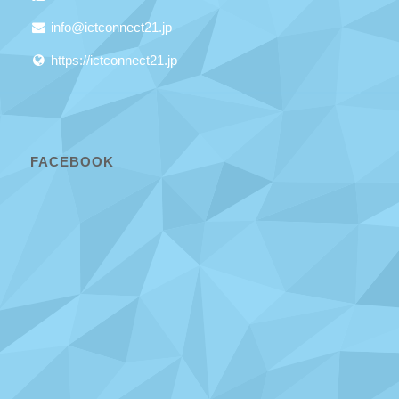
info@ictconnect21.jp
https://ictconnect21.jp
FACEBOOK