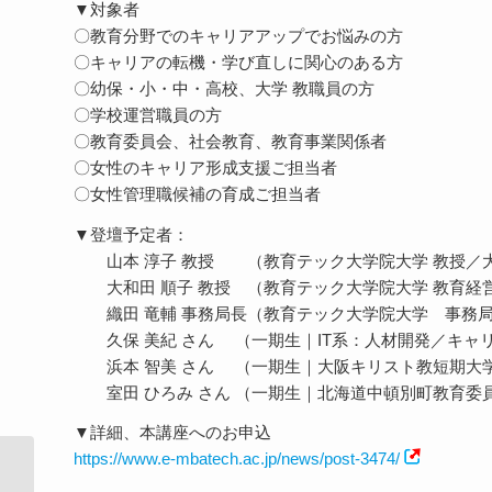
▼対象者
〇教育分野でのキャリアアップでお悩みの方
〇キャリアの転機・学び直しに関心のある方
〇幼保・小・中・高校、大学 教職員の方
〇学校運営職員の方
〇教育委員会、社会教育、教育事業関係者
〇女性のキャリア形成支援ご担当者
〇女性管理職候補の育成ご担当者
▼登壇予定者：
山本 淳子 教授 （教育テック大学院大学 教授／大
大和田 順子 教授 （教育テック大学院大学 教育経
織田 竜輔 事務局長（教育テック大学院大学 事務
久保 美紀 さん （一期生｜IT系：人材開発／キャリ
浜本 智美 さん （一期生｜大阪キリスト教短期大学
室田 ひろみ さん （一期生｜北海道中頓別町教育委
▼詳細、本講座へのお申込
https://www.e-mbatech.ac.jp/news/post-3474/
第7回Minecraftカップ まちづくり部