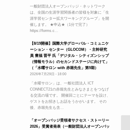
一般財団法人オープンバッジ・ネットワーク
は、全国の生涯学習関係者の皆様を対象に「生
涯学習センター拡大ワーキンググループ」を開
催します。 ★申込★（1分で完了）
https://forms.c…
【8/19開催】国際大学グローバル・コミュニケ
ーション・センター（GLOCOM）・主幹研究
員 豊福 晋平 氏「デジタル・シティズンシップ
（情報モラル）のセカンドステージに向けて」
（「水曜サロン with 赤堀先生」第9期）
2026年7月29日 - 18:00
「水曜サロン」は、一般社団法人 ICT
CONNECT21の赤堀先生とみなさまとをつなげ
る交流の場です。 開催回ごとにテーマを設け、
ゲストをお招きしお話をうかがいます。 その
後、赤堀先生も含…
「オープンバッジ受領者サクセス・ストーリー
2026」受賞者発表（一般財団法人オープンバッ
「