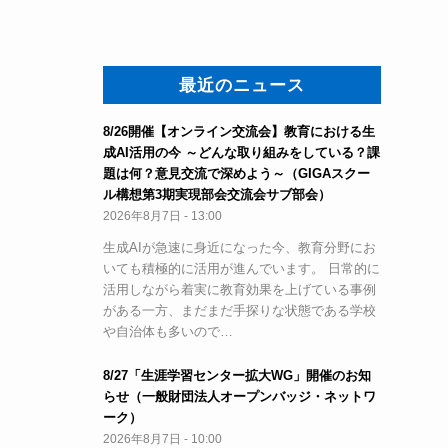
最近のニュース
8/26開催【オンライン交流会】教育における生
、
成AI活用の今 ～どんな取り組みをしている？課
題は何？意見交流で深めよう～（GIGAスクー
ル構想第3期実現部会交流会サブ部会）
2026年8月7日 - 13:00
生成AIが急速に身近になった今、教育分野にお
いても積極的に活用が進んでいます。 日常的に
活用しながら着実に教育効果を上げている事例
がある一方、まだまだ手探りな状態である学校
や自治体も多いので…
8/27「生涯学習センター拡大WG」開催のお知
らせ（一般財団法人オープンバッジ・ネットワ
ーク）
2026年8月7日 - 10:00