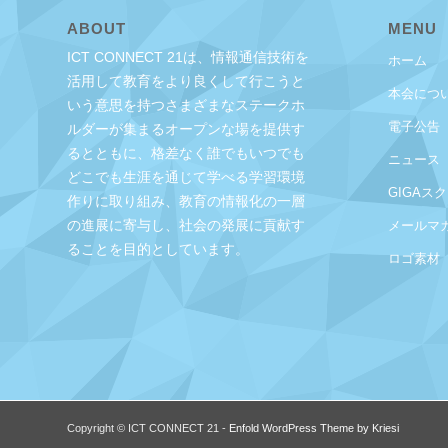
ABOUT
MENU
ICT CONNECT 21は、情報通信技術を
ホーム
活用して教育をより良くして行こうと
本会につ
いう意思を持つさまざまなステークホ
電子公告
ルダーが集まるオープンな場を提供す
るとともに、格差なく誰でもいつでも
ニュース
どこでも生涯を通じて学べる学習環境
GIGAス
作りに取り組み、教育の情報化の一層
の進展に寄与し、社会の発展に貢献す
メールマ
ることを目的としています。
ロゴ素材
Copyright © ICT CONNECT 21 -
Enfold WordPress Theme by Kriesi