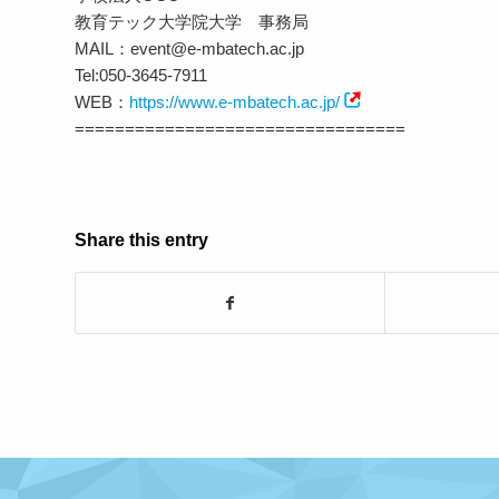
教育テック大学院大学 事務局
MAIL：event@e-mbatech.ac.jp
Tel:050-3645-7911
WEB：
https://www.e-mbatech.ac.jp/
=================================
Share this entry