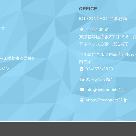
OFFICE
ICT CONNECT 21事務局
いて
〒107-0052
東京都港区赤坂2丁目19-8 
アネックス３階 301号室
※１階にゴルフ用品店がある
クール構想推進委員会
階です。
ガジン
03-4578-8823
03-4578-8824
info@ictconnect21.jp
https://ictconnect21.jp