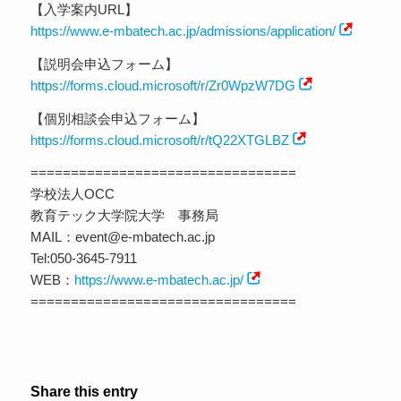
【入学案内URL】
https://www.e-mbatech.ac.jp/admissions/application/
【説明会申込フォーム】
https://forms.cloud.microsoft/r/Zr0WpzW7DG
【個別相談会申込フォーム】
https://forms.cloud.microsoft/r/tQ22XTGLBZ
=================================
学校法人OCC
教育テック大学院大学 事務局
MAIL：event@e-mbatech.ac.jp
Tel:050-3645-7911
WEB：
https://www.e-mbatech.ac.jp/
=================================
Share this entry