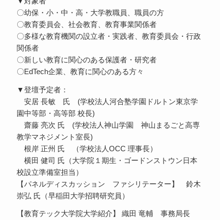
▼対象者
〇幼保・小・中・高・大学教職員、職員の方
〇教育委員会、社会教育、教育事業関係者
〇多様な教育機関の設立者・実践者、教育委員会・行政
関係者
〇新しい教育に関心のある保護者・研究者
〇EdTech企業、教育に関心のある方々
▼登壇予定者：
安居 長敏 氏 (学校法人河合塾学園ドルトン東京学
園中等部・高等部 校長)
齋藤 亮次 氏 (学校法人神山学園 神山まるごと高専
教学マネジメント室長)
根岸 正州 氏 （学校法人OCC 理事長）
横田 健司 氏（大学院１期生・ゴードンストウン日本
校設立準備室担当）
【パネルディスカッション ファシリテーター】 鈴木
崇弘 氏（早稲田大学招聘研究員）
【教育テック大学院大学紹介】 織田 竜輔 事務局長