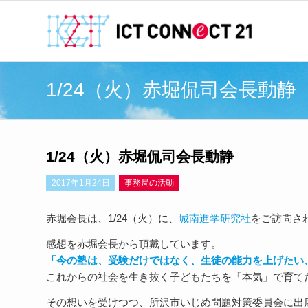
1/24（火）赤堀侃司会長動静
1/24（火）赤堀侃司会長動静
2017年1月24日
事務局の活動
赤堀会長は、1/24（火）に、
城南進学研究社
をご訪問さ
感想を赤堀会長から頂戴しています。
「今の塾は、受験だけではなく、生徒の能力を上げたい
これからの社会を生き抜く子どもたちを「本気」で育て
その想いを受けつつ、所沢市いじめ問題対策委員会に出