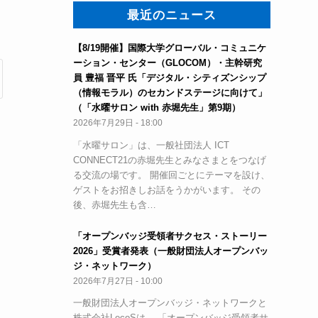
最近のニュース
【8/19開催】国際大学グローバル・コミュニケ
ーション・センター（GLOCOM）・主幹研究
員 豊福 晋平 氏「デジタル・シティズンシップ
（情報モラル）のセカンドステージに向けて」
（「水曜サロン with 赤堀先生」第9期）
2026年7月29日 - 18:00
「水曜サロン」は、一般社団法人 ICT
CONNECT21の赤堀先生とみなさまとをつなげ
る交流の場です。 開催回ごとにテーマを設け、
ゲストをお招きしお話をうかがいます。 その
後、赤堀先生も含…
「オープンバッジ受領者サクセス・ストーリー
2026」受賞者発表（一般財団法人オープンバッ
ジ・ネットワーク）
2026年7月27日 - 10:00
一般財団法人オープンバッジ・ネットワークと
株式会社LecoSは、 「オープンバッジ受領者サ