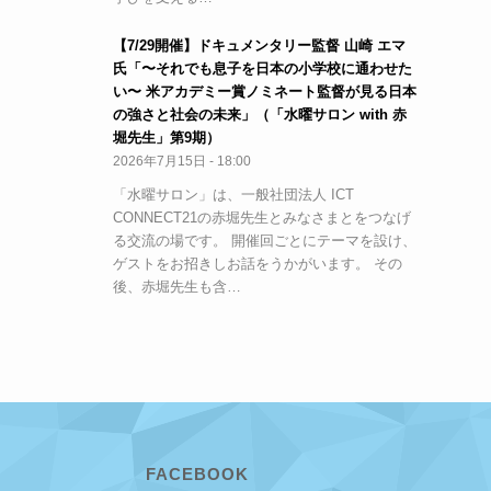
【7/29開催】ドキュメンタリー監督 山崎 エマ
氏「〜それでも息子を日本の小学校に通わせた
い〜 米アカデミー賞ノミネート監督が見る日本
の強さと社会の未来」（「水曜サロン with 赤
堀先生」第9期）
2026年7月15日 - 18:00
「水曜サロン」は、一般社団法人 ICT
CONNECT21の赤堀先生とみなさまとをつなげ
る交流の場です。 開催回ごとにテーマを設け、
ゲストをお招きしお話をうかがいます。 その
後、赤堀先生も含…
FACEBOOK