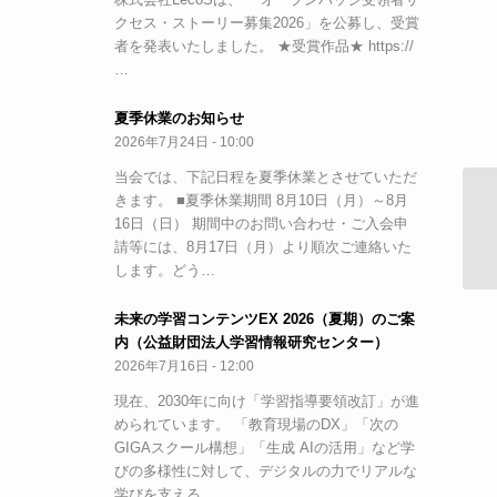
クセス・ストーリー募集2026」を公募し、受賞
者を発表いたしました。 ★受賞作品★ https://
…
夏季休業のお知らせ
2026年7月24日 - 10:00
当会では、下記日程を夏季休業とさせていただ
きます。 ■夏季休業期間 8月10日（月）～8月
学
16日（日） 期間中のお問い合わせ・ご入会申
関
請等には、8月17日（月）より順次ご連絡いた
します。どう…
未来の学習コンテンツEX 2026（夏期）のご案
内（公益財団法人学習情報研究センター）
2026年7月16日 - 12:00
現在、2030年に向け「学習指導要領改訂」が進
められています。 「教育現場のDX」「次の
GIGAスクール構想」「生成 AIの活用」など学
びの多様性に対して、デジタルの力でリアルな
学びを支える…