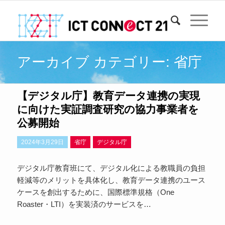
アーカイブ カテゴリー: 省庁
【デジタル庁】教育データ連携の実現
に向けた実証調査研究の協力事業者を
公募開始
2024年3月29日
省庁
デジタル庁
デジタル庁教育班にて、デジタル化による教職員の負担
軽減等のメリットを具体化し、教育データ連携のユース
ケースを創出するために、国際標準規格（One
Roaster・LTI）を実装済のサービスを…