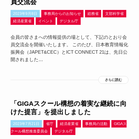
員交流会
2023年9月8日
事務局からのお知らせ
総務省
文部科学省
経済産業省
イベント
デジタル庁
会員の皆さまへの情報提供の場として、下記のとおり会
員交流会を開催いたします。 このたび、日本教育情報化
振興会（JAPET&CEC）とICT CONNECT 21は、先日公
開されました…
さらに読む
「GIGAスクール構想の着実な継続に向
けた提言」を提出しました
2023年7月21日
省庁
経済産業省
事務局の活動
GIGAス
クール構想推進委員会
デジタル庁