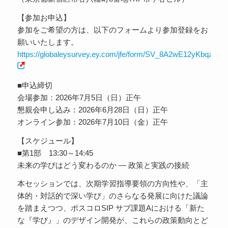
【参加お申込】
参加をご希望の方は、以下のフォームより参加登録をお
願いいたします。
https://globaleysurvey.ey.com/jfe/form/SV_8A2wE12yKbqzmn4
■申込締切
会場参加：2026年7月5日（日）正午
懇親会申し込み：2026年6月28日（日）正午
オンライン参加：2026年7月10日（金）正午
【スケジュール】
■第1部 13:30～14:45
未来の学びはどう変わるのか ― 政策と実践の接続
本セッションでは、次期学習指導要領の方向性や、「主
体的・対話的で深い学び」のさらなる発展に向けた議論
を踏まえつつ、ポスコロSIP サブ課題Aにおける「新た
な『学び』」のデザイン開発が、これらの政策動向とど