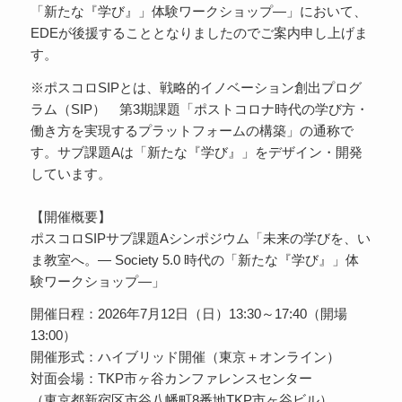
「新たな『学び』」体験ワークショップ―」において、
EDEが後援することとなりましたのでご案内申し上げま
す。
※ポスコロSIPとは、戦略的イノベーション創出プログ
ラム（SIP） 第3期課題「ポストコロナ時代の学び方・
働き方を実現するプラットフォームの構築」の通称で
す。サブ課題Aは「新たな『学び』」をデザイン・開発
しています。
【開催概要】
ポスコロSIPサブ課題Aシンポジウム「未来の学びを、い
ま教室へ。― Society 5.0 時代の「新たな『学び』」体
験ワークショップ―」
開催日程：2026年7月12日（日）13:30～17:40（開場
13:00）
開催形式：ハイブリッド開催（東京＋オンライン）
対面会場：TKP市ヶ谷カンファレンスセンター
（東京都新宿区市谷八幡町8番地TKP市ヶ谷ビル）