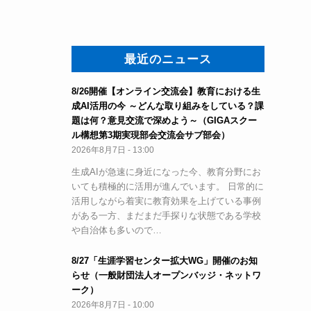
最近のニュース
8/26開催【オンライン交流会】教育における生
成AI活用の今 ～どんな取り組みをしている？課
題は何？意見交流で深めよう～（GIGAスクー
ル構想第3期実現部会交流会サブ部会）
2026年8月7日 - 13:00
生成AIが急速に身近になった今、教育分野にお
いても積極的に活用が進んでいます。 日常的に
活用しながら着実に教育効果を上げている事例
がある一方、まだまだ手探りな状態である学校
や自治体も多いので…
8/27「生涯学習センター拡大WG」開催のお知
らせ（一般財団法人オープンバッジ・ネットワ
ーク）
2026年8月7日 - 10:00