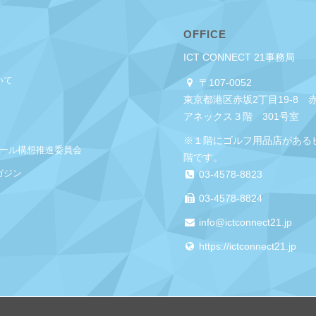
OFFICE
ICT CONNECT 21事務局
いて
〒107-0052
東京都港区赤坂2丁目19-8 
アネックス３階 301号室
※１階にゴルフ用品店がある
クール構想推進委員会
階です。
ガジン
03-4578-8823
03-4578-8824
info@ictconnect21.jp
https://ictconnect21.jp