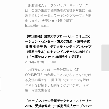
一般財団法人オープンバッジ・ネットワーク
は、全国の生涯学習関係者の皆様を対象に「生
涯学習センター拡大ワーキンググループ」を開
催します。 ★申込★（1分で完了）
https://forms.c…
【8/19開催】国際大学グローバル・コミュニケ
ーション・センター（GLOCOM）・主幹研究
員 豊福 晋平 氏「デジタル・シティズンシップ
（情報モラル）のセカンドステージに向けて」
【
（「水曜サロン with 赤堀先生」第9期）
校
2026年7月29日 - 18:00
「水曜サロン」は、一般社団法人 ICT
CONNECT21の赤堀先生とみなさまとをつなげ
る交流の場です。 開催回ごとにテーマを設け、
ゲストをお招きしお話をうかがいます。 その
後、赤堀先生も含…
「オープンバッジ受領者サクセス・ストーリー
2026」受賞者発表（一般財団法人オープンバッ