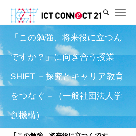
「この勉強、将来役に立つん
ですか？」に向き合う授業
SHIFT －探究とキャリア教育
をつなぐ－（一般社団法人学
創機構）
「この勉強、将来役に立つんです