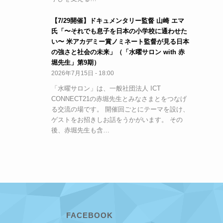
【7/29開催】ドキュメンタリー監督 山崎 エマ
氏「〜それでも息子を日本の小学校に通わせた
い〜 米アカデミー賞ノミネート監督が見る日本
の強さと社会の未来」（「水曜サロン with 赤
堀先生」第9期）
2026年7月15日 - 18:00
「水曜サロン」は、一般社団法人 ICT
CONNECT21の赤堀先生とみなさまとをつなげ
る交流の場です。 開催回ごとにテーマを設け、
ゲストをお招きしお話をうかがいます。 その
後、赤堀先生も含…
FACEBOOK