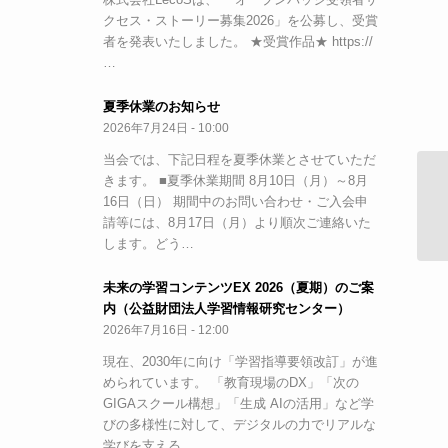
クセス・ストーリー募集2026」を公募し、受賞
者を発表いたしました。 ★受賞作品★ https://
…
夏季休業のお知らせ
2026年7月24日 - 10:00
当会では、下記日程を夏季休業とさせていただ
きます。 ■夏季休業期間 8月10日（月）～8月
【
16日（日） 期間中のお問い合わせ・ご入会申
料
請等には、8月17日（月）より順次ご連絡いた
します。どう…
未来の学習コンテンツEX 2026（夏期）のご案
内（公益財団法人学習情報研究センター）
2026年7月16日 - 12:00
現在、2030年に向け「学習指導要領改訂」が進
められています。 「教育現場のDX」「次の
GIGAスクール構想」「生成 AIの活用」など学
びの多様性に対して、デジタルの力でリアルな
学びを支える…