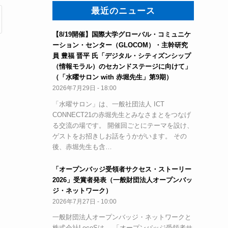
最近のニュース
【8/19開催】国際大学グローバル・コミュニケ
ーション・センター（GLOCOM）・主幹研究
員 豊福 晋平 氏「デジタル・シティズンシップ
（情報モラル）のセカンドステージに向けて」
（「水曜サロン with 赤堀先生」第9期）
2026年7月29日 - 18:00
「水曜サロン」は、一般社団法人 ICT
CONNECT21の赤堀先生とみなさまとをつなげ
る交流の場です。 開催回ごとにテーマを設け、
ゲストをお招きしお話をうかがいます。 その
後、赤堀先生も含…
「オープンバッジ受領者サクセス・ストーリー
2026」受賞者発表（一般財団法人オープンバッ
ジ・ネットワーク）
2026年7月27日 - 10:00
一般財団法人オープンバッジ・ネットワークと
株式会社LecoSは、 「オープンバッジ受領者サ