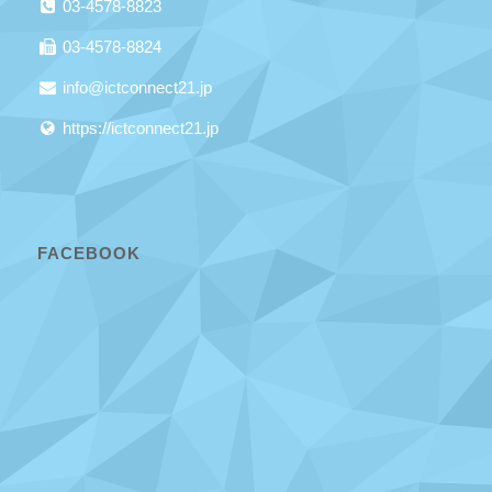
03-4578-8823
03-4578-8824
info@ictconnect21.jp
https://ictconnect21.jp
FACEBOOK