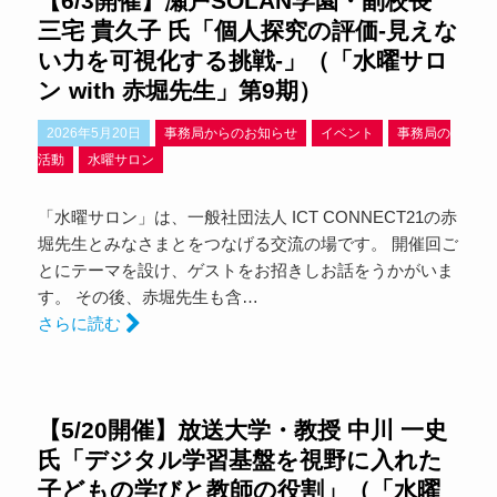
【6/3開催】瀬戸SOLAN学園・副校長
三宅 貴久子 氏「個人探究の評価-見えな
い力を可視化する挑戦-」（「水曜サロ
ン with 赤堀先生」第9期）
2026年5月20日
事務局からのお知らせ
イベント
事務局の
活動
水曜サロン
「水曜サロン」は、一般社団法人 ICT CONNECT21の赤
堀先生とみなさまとをつなげる交流の場です。 開催回ご
とにテーマを設け、ゲストをお招きしお話をうかがいま
す。 その後、赤堀先生も含…
さらに読む
【5/20開催】放送大学・教授 中川 一史
氏「デジタル学習基盤を視野に入れた
子どもの学びと教師の役割」（「水曜