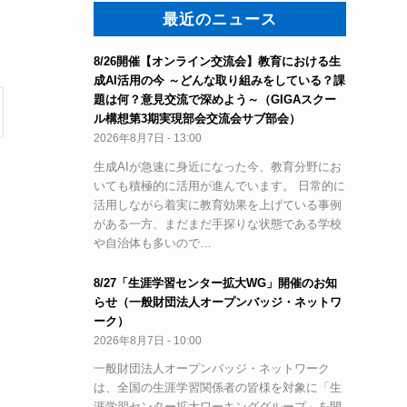
最近のニュース
8/26開催【オンライン交流会】教育における生
成AI活用の今 ～どんな取り組みをしている？課
題は何？意見交流で深めよう～（GIGAスクー
ル構想第3期実現部会交流会サブ部会）
2026年8月7日 - 13:00
生成AIが急速に身近になった今、教育分野にお
いても積極的に活用が進んでいます。 日常的に
活用しながら着実に教育効果を上げている事例
がある一方、まだまだ手探りな状態である学校
や自治体も多いので…
8/27「生涯学習センター拡大WG」開催のお知
らせ（一般財団法人オープンバッジ・ネットワ
ーク）
2026年8月7日 - 10:00
一般財団法人オープンバッジ・ネットワーク
は、全国の生涯学習関係者の皆様を対象に「生
涯学習センター拡大ワーキンググループ」を開