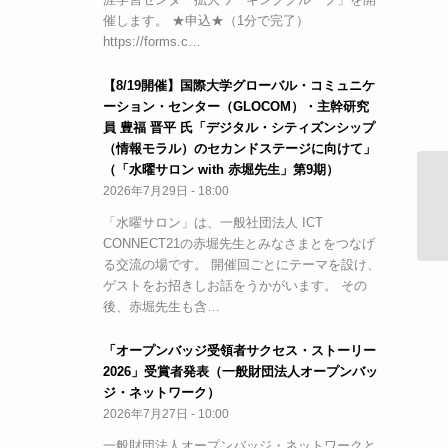
催します。 ★申込★（1分で完了）
https://forms.c…
【8/19開催】国際大学グローバル・コミュニケ
ーション・センター（GLOCOM）・主幹研究
員 豊福 晋平 氏「デジタル・シティズンシップ
（情報モラル）のセカンドステージに向けて」
（「水曜サロン with 赤堀先生」第9期）
2026年7月29日 - 18:00
I
ま
「水曜サロン」は、一般社団法人 ICT
CONNECT21の赤堀先生とみなさまとをつなげ
る交流の場です。 開催回ごとにテーマを設け、
ゲストをお招きしお話をうかがいます。 その
後、赤堀先生も含…
「オープンバッジ受領者サクセス・ストーリー
2026」受賞者発表（一般財団法人オープンバッ
ジ・ネットワーク）
2026年7月27日 - 10:00
一般財団法人オープンバッジ・ネットワークと