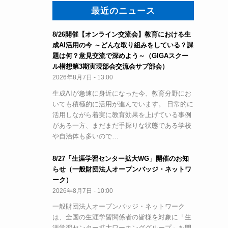
最近のニュース
8/26開催【オンライン交流会】教育における生
成AI活用の今 ～どんな取り組みをしている？課
題は何？意見交流で深めよう～（GIGAスクー
ル構想第3期実現部会交流会サブ部会）
2026年8月7日 - 13:00
生成AIが急速に身近になった今、教育分野にお
いても積極的に活用が進んでいます。 日常的に
活用しながら着実に教育効果を上げている事例
がある一方、まだまだ手探りな状態である学校
や自治体も多いので…
8/27「生涯学習センター拡大WG」開催のお知
らせ（一般財団法人オープンバッジ・ネットワ
ーク）
2026年8月7日 - 10:00
一般財団法人オープンバッジ・ネットワーク
は、全国の生涯学習関係者の皆様を対象に「生
涯学習センター拡大ワーキンググループ」を開