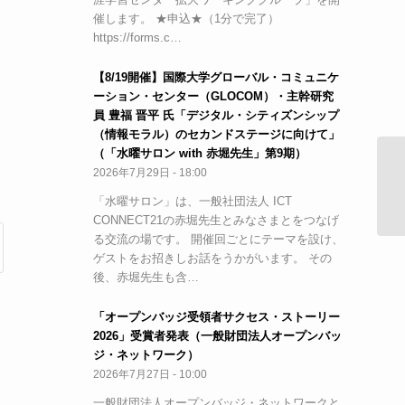
催します。 ★申込★（1分で完了）
https://forms.c…
【8/19開催】国際大学グローバル・コミュニケ
ーション・センター（GLOCOM）・主幹研究
員 豊福 晋平 氏「デジタル・シティズンシップ
（情報モラル）のセカンドステージに向けて」
（「水曜サロン with 赤堀先生」第9期）
2026年7月29日 - 18:00
「
ご
「水曜サロン」は、一般社団法人 ICT
CONNECT21の赤堀先生とみなさまとをつなげ
る交流の場です。 開催回ごとにテーマを設け、
ゲストをお招きしお話をうかがいます。 その
後、赤堀先生も含…
「オープンバッジ受領者サクセス・ストーリー
2026」受賞者発表（一般財団法人オープンバッ
ジ・ネットワーク）
2026年7月27日 - 10:00
一般財団法人オープンバッジ・ネットワークと