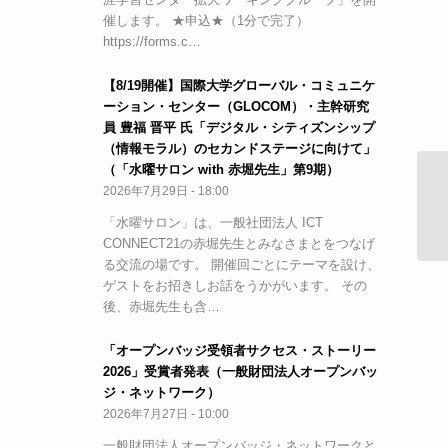
催します。 ★申込★（1分で完了）
https://forms.c…
【8/19開催】国際大学グローバル・コミュニケ
ーション・センター（GLOCOM）・主幹研究
員 豊福 晋平 氏「デジタル・シティズンシップ
（情報モラル）のセカンドステージに向けて」
（「水曜サロン with 赤堀先生」第9期）
2026年7月29日 - 18:00
平
の
「水曜サロン」は、一般社団法人 ICT
CONNECT21の赤堀先生とみなさまとをつなげ
る交流の場です。 開催回ごとにテーマを設け、
ゲストをお招きしお話をうかがいます。 その
後、赤堀先生も含…
「オープンバッジ受領者サクセス・ストーリー
2026」受賞者発表（一般財団法人オープンバッ
ジ・ネットワーク）
2026年7月27日 - 10:00
一般財団法人オープンバッジ・ネットワークと