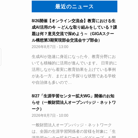
最近のニュース
8/26開催【オンライン交流会】教育における生
成AI活用の今 ～どんな取り組みをしている？課
題は何？意見交流で深めよう～（GIGAスクー
ル構想第3期実現部会交流会サブ部会）
2026年8月7日 - 13:00
生成AIが急速に身近になった今、教育分野にお
いても積極的に活用が進んでいます。 日常的に
活用しながら着実に教育効果を上げている事例
がある一方、まだまだ手探りな状態である学校
や自治体も多いので…
8/27「生涯学習センター拡大WG」開催のお知
らせ（一般財団法人オープンバッジ・ネットワ
ーク）
2026年8月7日 - 10:00
一般財団法人オープンバッジ・ネットワーク
は、全国の生涯学習関係者の皆様を対象に「生
涯学習センター拡大ワーキンググループ」を開