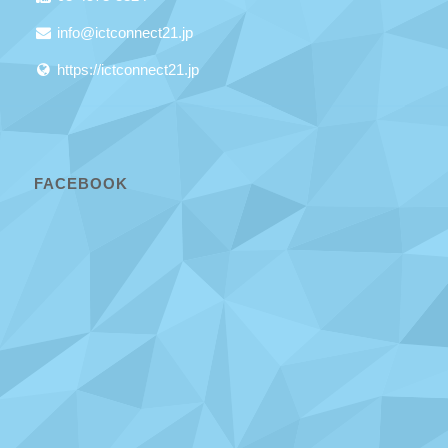
info@ictconnect21.jp
https://ictconnect21.jp
FACEBOOK