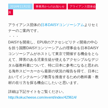
2016年11月2日
事務局からのお知らせ
アライアンス団体会
員
アライアンス団体の
日本DAISYコンソーシアム
よりセミ
ナーのご案内です。
・・・
DAISYを開発し、EPUBのアクセシビリティ開発の中心
を担う国際DAISYコンソーシアムの理事会を日本DAISY
コンソーシアムがホストして東京で開催する機会をとら
えて、障害のある児童生徒が使えるアクセシブルなデジ
タル版教科書について、特に日本に参考になると思われ
る海外スピーカーから最新の状況の報告を得て、日本に
おいてインクルーシブ教育を推進するための教科書・教
材の在り方を探る機会にしたいと思います。
詳細は下記サイトをご覧ください。
http://kokucheese.com/event/index/429614/