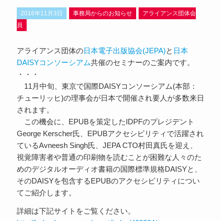
2016年11月3日
事務局からのお知らせ
アライアンス団体会
員
アライアンス団体の
日本電子出版協会(JEPA)
と
日本
DAISYコンソーシアム
共催のセミナーのご案内です。
・・・
11月中旬、東京で国際DAISYコンソーシアム(本部：
チューリッヒ)の理事会が日本で開催され要人が多数来日
されます。
この機会に、EPUBを策定したIDPFのプレジデント
George Kerscher氏、EPUBアクセシビリティで活躍され
ているAvneesh Singh氏、JEPA CTO村田真氏を迎え、
視覚障害者や普通の印刷物を読むことが困難な人々のた
めのデジタルオーディオ書籍の国際標準規格DAISYと、
そのDAISYを包含するEPUBのアクセシビリティについ
てご紹介します。
詳細は下記サイトをご覧ください。