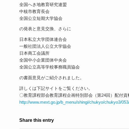
全国へき地教育研究連盟
中核市教育長会
全国公立短期大学協会
の発表と意見交換、さらに
日本私立大学団体連合会
一般社団法人公立大学協会
日本商工会議所
全国中小企業団体中央会
全国公立高等学校事務職員協会
の書面意見がご紹介されました。
詳しくは下記サイトをご覧ください。
〇教育課程部会教育課程企画特別部会（第24回）配付資
http://www.mext.go.jp/b_menu/shingi/chukyo/chukyo3/053
Share this entry