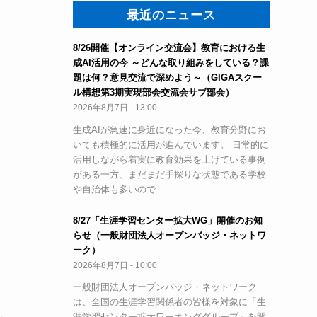
最近のニュース
8/26開催【オンライン交流会】教育における生
成AI活用の今 ～どんな取り組みをしている？課
題は何？意見交流で深めよう～（GIGAスクー
ル構想第3期実現部会交流会サブ部会）
2026年8月7日 - 13:00
生成AIが急速に身近になった今、教育分野にお
いても積極的に活用が進んでいます。 日常的に
活用しながら着実に教育効果を上げている事例
がある一方、まだまだ手探りな状態である学校
や自治体も多いので…
8/27「生涯学習センター拡大WG」開催のお知
らせ（一般財団法人オープンバッジ・ネットワ
ーク）
2026年8月7日 - 10:00
一般財団法人オープンバッジ・ネットワーク
は、全国の生涯学習関係者の皆様を対象に「生
涯学習センター拡大ワーキンググループ」を開