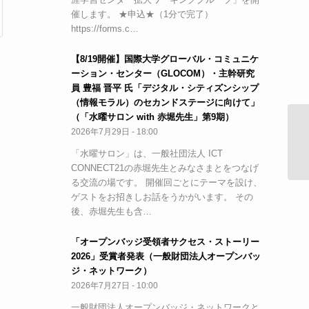
催します。 ★申込★（1分で完了）
https://forms.c…
【8/19開催】国際大学グローバル・コミュニケ
ーション・センター（GLOCOM）・主幹研究
員 豊福 晋平 氏「デジタル・シティズンシップ
（情報モラル）のセカンドステージに向けて」
（「水曜サロン with 赤堀先生」第9期）
2026年7月29日 - 18:00
【
ー
「水曜サロン」は、一般社団法人 ICT
CONNECT21の赤堀先生とみなさまとをつなげ
る交流の場です。 開催回ごとにテーマを設け、
ゲストをお招きしお話をうかがいます。 その
後、赤堀先生も含…
「オープンバッジ受領者サクセス・ストーリー
2026」受賞者発表（一般財団法人オープンバッ
ジ・ネットワーク）
2026年7月27日 - 10:00
一般財団法人オープンバッジ・ネットワークと