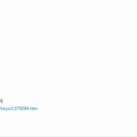
料
/siryo/1379284.htm