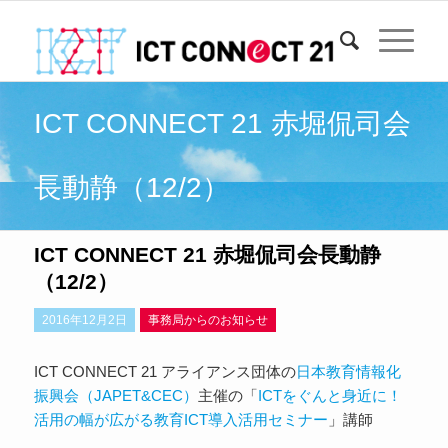
ICT CONNECT 21 赤堀侃司会
長動静（12/2）
ICT CONNECT 21 赤堀侃司会長動静
（12/2）
2016年12月2日
事務局からのお知らせ
ICT CONNECT 21 アライアンス団体の
日本教育情報化
振興会（JAPET&CEC）
主催の「
ICTをぐんと身近に！
活用の幅が広がる教育ICT導入活用セミナー
」講師