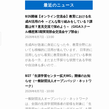
最近のニュース
8/26開催【オンライン交流会】教育における生
成AI活用の今 ～どんな取り組みをしている？課
題は何？意見交流で深めよう～（GIGAスクー
ル構想第3期実現部会交流会サブ部会）
2026年8月7日 - 13:00
生成AIが急速に身近になった今、教育分野にお
いても積極的に活用が進んでいます。 日常的に
活用しながら着実に教育効果を上げている事例
がある一方、まだまだ手探りな状態である学校
や自治体も多いので…
8/27「生涯学習センター拡大WG」開催のお知
らせ（一般財団法人オープンバッジ・ネットワ
ーク）
2026年8月7日 - 10:00
一般財団法人オープンバッジ・ネットワーク
は、全国の生涯学習関係者の皆様を対象に「生
涯学習センター拡大ワーキンググループ」を開