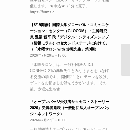
催します。 ★申込★（1分で完了）
https://forms.c…
【8/19開催】国際大学グローバル・コミュニケ
ーション・センター（GLOCOM）・主幹研究
員 豊福 晋平 氏「デジタル・シティズンシップ
（情報モラル）のセカンドステージに向けて」
（「水曜サロン with 赤堀先生」第9期）
2026年7月29日 - 18:00
文
「水曜サロン」は、一般社団法人 ICT
CONNECT21の赤堀先生とみなさまとをつなげ
る交流の場です。 開催回ごとにテーマを設け、
ゲストをお招きしお話をうかがいます。 その
後、赤堀先生も含…
「オープンバッジ受領者サクセス・ストーリー
2026」受賞者発表（一般財団法人オープンバッ
ジ・ネットワーク）
2026年7月27日 - 10:00
一般財団法人オープンバッジ・ネットワークと