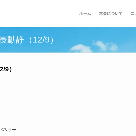
ホーム
本会について
ニ
会長動静（12/9）
2/9）
パネラー