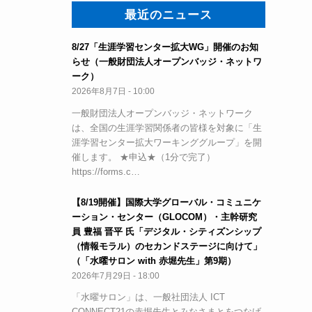
最近のニュース
8/27「生涯学習センター拡大WG」開催のお知
らせ（一般財団法人オープンバッジ・ネットワ
ーク）
2026年8月7日 - 10:00
一般財団法人オープンバッジ・ネットワーク
は、全国の生涯学習関係者の皆様を対象に「生
涯学習センター拡大ワーキンググループ」を開
催します。 ★申込★（1分で完了）
https://forms.c…
【8/19開催】国際大学グローバル・コミュニケ
ーション・センター（GLOCOM）・主幹研究
員 豊福 晋平 氏「デジタル・シティズンシップ
（情報モラル）のセカンドステージに向けて」
（「水曜サロン with 赤堀先生」第9期）
2026年7月29日 - 18:00
「水曜サロン」は、一般社団法人 ICT
CONNECT21の赤堀先生とみなさまとをつなげ