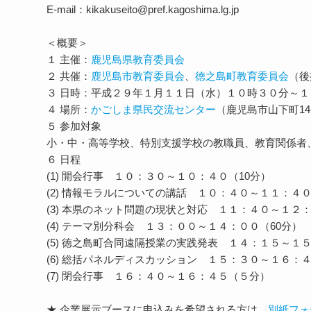
E-mail：kikakuseito@pref.kagoshima.lg.jp
＜概要＞
１ 主催：
鹿児島県教育委員会
２ 共催：
鹿児島市教育委員会
、
徳之島町教育委員会
（後援
３ 日時：平成２９年１月１１日（水）１０時３０分～１
４ 場所：
かごしま県民交流センター
（鹿児島市山下町14-50 
５ 参加対象
小・中・高等学校、特別支援学校の教職員、教育関係者
６ 日程
(1) 開会行事 １０：３０～１０：４０（10分）
(2) 情報モラルについての講話 １０：４０～１１：４０
(3) 本県のネット問題の現状と対応 １１：４０～１２：
(4) テーマ別分科会 １３：００～１４：００（60分）
(5) 徳之島町合同遠隔授業の実践発表 １４：１５～１５
(6) 総括パネルディスカッション １５：３０～１６：４
(7) 閉会行事 １６：４０～１６：４５（５分）
★ 企業展示ブースに申込みを希望される方は、
別紙フォ