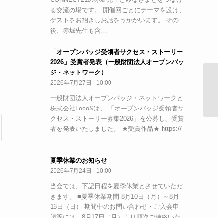
る交流の場です。 開催回ごとにテーマを設け、
ゲストをお招きしお話をうかがいます。 その
後、赤堀先生も含…
「オープンバッジ受領者サクセス・ストーリー
2026」受賞者発表（一般財団法人オープンバッ
ジ・ネットワーク）
2026年7月27日 - 10:00
教
（
一般財団法人オープンバッジ・ネットワークと
株式会社LecoSは、 「オープンバッジ受領者サ
クセス・ストーリー募集2026」を公募し、受賞
者を発表いたしました。 ★受賞作品★ https://
…
夏季休業のお知らせ
2026年7月24日 - 10:00
当会では、下記日程を夏季休業とさせていただ
きます。 ■夏季休業期間 8月10日（月）～8月
16日（日） 期間中のお問い合わせ・ご入会申
請等には、8月17日（月）より順次ご連絡いた