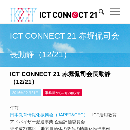
ICT CONNECT 21 赤堀侃司会
長動静（12/21）
ICT CONNECT 21 赤堀侃司会長動静
（12/21）
2016年12月21日
事務局からのお知らせ
午前
日本教育情報化振興会（JAPET&CEC）
ICT活用教育
アドバイザー派遣事業 企画評価委員会
※平成27年度「地方自治体の教育の情報化推進事例