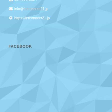
info@ictconnect21.jp
https://ictconnect21.jp
FACEBOOK