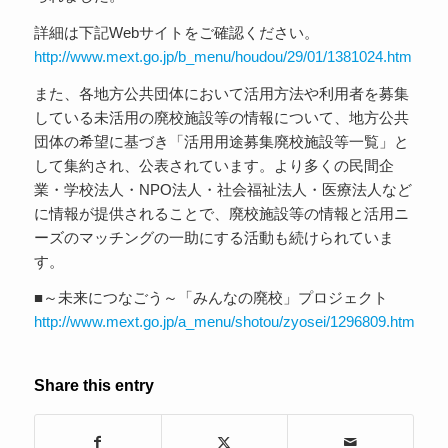
詳細は下記Webサイトをご確認ください。
http://www.mext.go.jp/b_menu/houdou/29/01/1381024.htm
また、各地方公共団体において活用方法や利用者を募集
している未活用の廃校施設等の情報について、地方公共
団体の希望に基づき「活用用途募集廃校施設等一覧」と
して集約され、公表されています。より多くの民間企
業・学校法人・NPO法人・社会福祉法人・医療法人など
に情報が提供されることで、廃校施設等の情報と活用ニ
ーズのマッチングの一助にする活動も続けられていま
す。
■～未来につなごう～「みんなの廃校」プロジェクト
http://www.mext.go.jp/a_menu/shotou/zyosei/1296809.htm
Share this entry