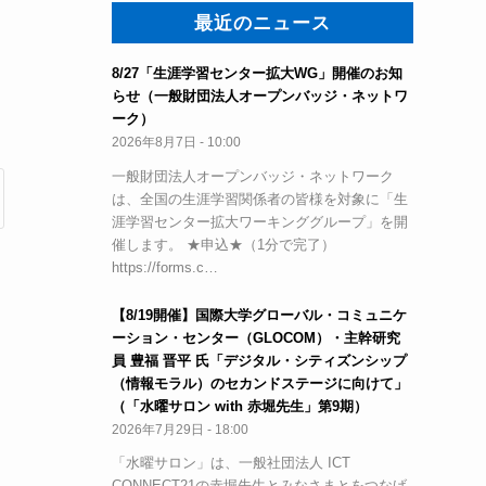
最近のニュース
8/27「生涯学習センター拡大WG」開催のお知
らせ（一般財団法人オープンバッジ・ネットワ
ーク）
2026年8月7日 - 10:00
一般財団法人オープンバッジ・ネットワーク
は、全国の生涯学習関係者の皆様を対象に「生
涯学習センター拡大ワーキンググループ」を開
催します。 ★申込★（1分で完了）
https://forms.c…
【8/19開催】国際大学グローバル・コミュニケ
ーション・センター（GLOCOM）・主幹研究
員 豊福 晋平 氏「デジタル・シティズンシップ
（情報モラル）のセカンドステージに向けて」
（「水曜サロン with 赤堀先生」第9期）
2026年7月29日 - 18:00
「水曜サロン」は、一般社団法人 ICT
CONNECT21の赤堀先生とみなさまとをつなげ