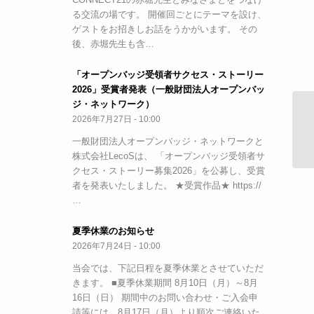
る交流の場です。 開催回ごとにテーマを設け、
ゲストをお招きしお話をうかがいます。 その
後、赤堀先生も含…
「オープンバッジ受領者サクセス・ストーリー
2026」受賞者発表（一般財団法人オープンバッ
ジ・ネットワーク）
2026年7月27日 - 10:00
【
の
一般財団法人オープンバッジ・ネットワークと
株式会社LecoSは、 「オープンバッジ受領者サ
クセス・ストーリー募集2026」を公募し、受賞
者を発表いたしました。 ★受賞作品★ https://
…
夏季休業のお知らせ
2026年7月24日 - 10:00
当会では、下記日程を夏季休業とさせていただ
きます。 ■夏季休業期間 8月10日（月）～8月
16日（日） 期間中のお問い合わせ・ご入会申
請等には、8月17日（月）より順次ご連絡いた