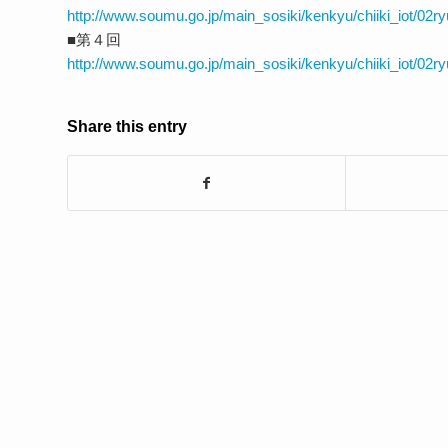
http://www.soumu.go.jp/main_sosiki/kenkyu/chiiki_iot/02
■第４回
http://www.soumu.go.jp/main_sosiki/kenkyu/chiiki_iot/02
Share this entry