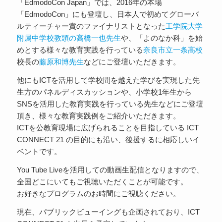
「EdmodoCon Japan」では、2016年の本場
「EdmodoCon」にも登壇し、日本人で初めてグローバ
ルティーチャー賞のファイナリストとなった
工学院大学
附属中学校教頭の高橋一也先生
や、「よのなか科」を始
めとする様々な教育実践を行っている
奈良市立一条高校
校長の
藤原和博先生
などにご登壇いただきます。
他にもICTを活用して学校間を越えた学びを実現した先
生方のパネルディスカッションや、小学校1年生から
SNSを活用した教育実践を行っている先生などにご登壇
頂き、様々な教育実践例をご紹介いただきます。
ICTを公教育現場に広げられることを目指している ICT
CONNECT 21 の目的にも沿い、後援するに相応しいイ
ベントです。
You Tube Liveを活用しての動画生配信となりますので、
全国どこにいてもご視聴いただくことが可能です。
お好きなプログラムのお時間にご視聴ください。
現在、パブリックビューイングも企画されており、ICT