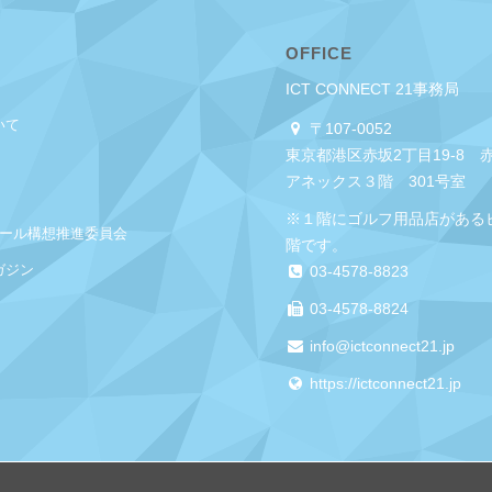
OFFICE
ICT CONNECT 21事務局
いて
〒107-0052
東京都港区赤坂2丁目19-8 
アネックス３階 301号室
※１階にゴルフ用品店がある
クール構想推進委員会
階です。
ガジン
03-4578-8823
03-4578-8824
info@ictconnect21.jp
https://ictconnect21.jp