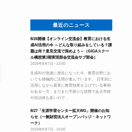
最近のニュース
8/26開催【オンライン交流会】教育における生
成AI活用の今 ～どんな取り組みをしている？課
題は何？意見交流で深めよう～（GIGAスクー
ル構想第3期実現部会交流会サブ部会）
2026年8月7日 - 13:00
生成AIが急速に身近になった今、教育分野にお
いても積極的に活用が進んでいます。 日常的に
活用しながら着実に教育効果を上げている事例
がある一方、まだまだ手探りな状態である学校
や自治体も多いので…
8/27「生涯学習センター拡大WG」開催のお知
らせ（一般財団法人オープンバッジ・ネットワ
ーク）
2026年8月7日 - 10:00