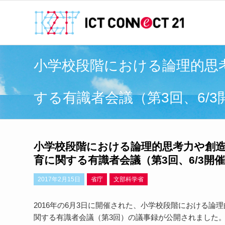
小学校段階における論理的思
する有識者会議（第3回、6/
小学校段階における論理的思考力や創
育に関する有識者会議（第3回、6/3開
2017年2月15日
省庁
文部科学省
2016年の6月3日に開催された、小学校段階における
関する有識者会議（第3回）の議事録が公開されました