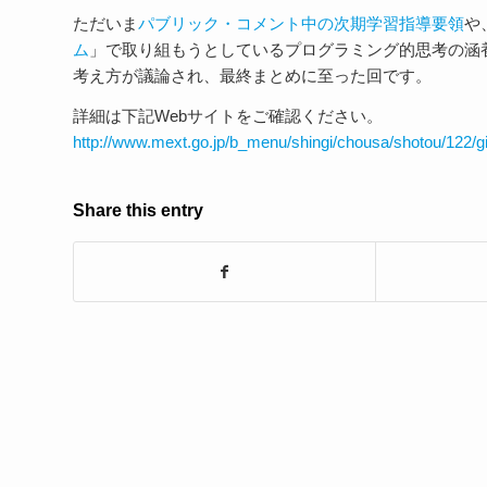
ただいま
パブリック・コメント中の次期学習指導要領
や
ム
」で取り組もうとしているプログラミング的思考の涵養
考え方が議論され、最終まとめに至った回です。
詳細は下記Webサイトをご確認ください。
http://www.mext.go.jp/b_menu/shingi/chousa/shotou/122/g
Share this entry