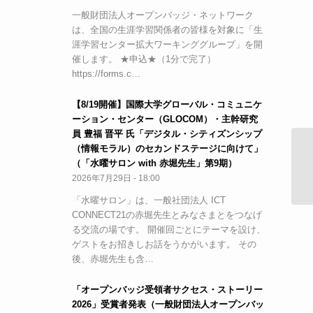
一般財団法人オープンバッジ・ネットワーク
は、全国の生涯学習関係者の皆様を対象に「生
涯学習センター拡大ワーキンググループ」を開
催します。 ★申込★（1分で完了）
https://forms.c…
【8/19開催】国際大学グローバル・コミュニケ
ーション・センター（GLOCOM）・主幹研究
員 豊福 晋平 氏「デジタル・シティズンシップ
（情報モラル）のセカンドステージに向けて」
【
（「水曜サロン with 赤堀先生」第9期）
進
2026年7月29日 - 18:00
「水曜サロン」は、一般社団法人 ICT
CONNECT21の赤堀先生とみなさまとをつなげ
る交流の場です。 開催回ごとにテーマを設け、
ゲストをお招きしお話をうかがいます。 その
後、赤堀先生も含…
「オープンバッジ受領者サクセス・ストーリー
2026」受賞者発表（一般財団法人オープンバッ