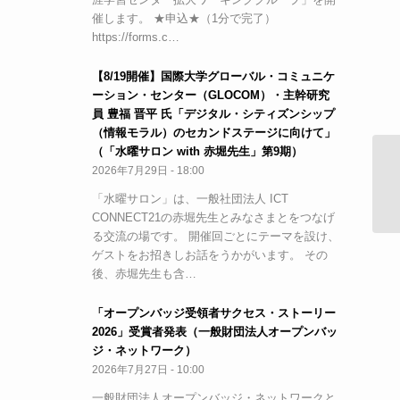
催します。 ★申込★（1分で完了）
https://forms.c…
【8/19開催】国際大学グローバル・コミュニケ
ーション・センター（GLOCOM）・主幹研究
員 豊福 晋平 氏「デジタル・シティズンシップ
（情報モラル）のセカンドステージに向けて」
（「水曜サロン with 赤堀先生」第9期）
2026年7月29日 - 18:00
学
関
「水曜サロン」は、一般社団法人 ICT
CONNECT21の赤堀先生とみなさまとをつなげ
る交流の場です。 開催回ごとにテーマを設け、
ゲストをお招きしお話をうかがいます。 その
後、赤堀先生も含…
「オープンバッジ受領者サクセス・ストーリー
2026」受賞者発表（一般財団法人オープンバッ
ジ・ネットワーク）
2026年7月27日 - 10:00
一般財団法人オープンバッジ・ネットワークと