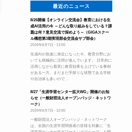
最近のニュース
8/26開催【オンライン交流会】教育における生
成AI活用の今 ～どんな取り組みをしている？課
題は何？意見交流で深めよう～（GIGAスクー
ル構想第3期実現部会交流会サブ部会）
2026年8月7日 - 13:00
生成AIが急速に身近になった今、教育分野にお
いても積極的に活用が進んでいます。 日常的に
活用しながら着実に教育効果を上げている事例
がある一方、まだまだ手探りな状態である学校
や自治体も多いので…
8/27「生涯学習センター拡大WG」開催のお知
らせ（一般財団法人オープンバッジ・ネットワ
ーク）
2026年8月7日 - 10:00
一般財団法人オープンバッジ・ネットワーク
は、全国の生涯学習関係者の皆様を対象に「生
涯学習センター拡大ワーキンググループ」を開